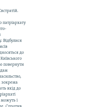
Євстратій.
о патріархату
ято-
я
. Відбулися
исів
ідносяться до
о Київського
ію повернути
адам
насильство,
, зокрема
ть вхід до
ріархаті
 можуть і
де. Спротив