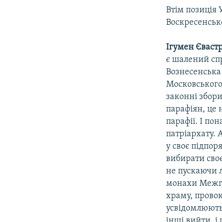
Втім позиція 
Воскресенсько
Ігумен Єваст
є шалений спр
Вознесенська
Московського 
законні збори
парафіян, це 
парафії. І по
патріархату.
у своє підпо
вибирати сво
не пускаючи 
монахи Межгі
храму, прово
усвідомлюють:
інші вийти, і