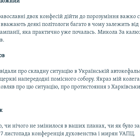
алюжний
авославні двох конфесій дійти до порозуміння важко 
к вважають деякі політологи багато в чому залежить від 
кампанії, яка практично уже почалась. Микола За кал
в.
ов
відали про складну ситуацію в Українській автокефаль
церкві напередодні помісного собору. Якраз мій колега
овляв про цю ситуацію, про протистояння з Харківсь
к
, чи нічого не змінилося в ваших планах, чи як було 
 7 листопада конференція духовенства і мирян УАПЦ.