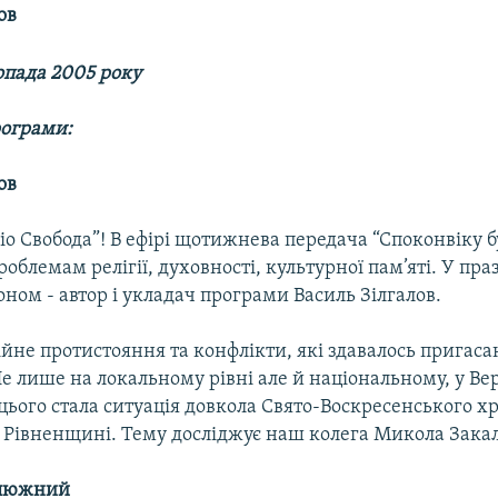
ов
опада 2005 року
рограми:
ов
іо Свобода”! В ефірі щотижнева передача “Споконвіку б
облемам релігії, духовності, культурної пам’яті. У праз
ном - автор і укладач програми Василь Зілгалов.
йне протистояння та конфлікти, які здавалось пригаса
е лише на локальному рівні але й національному, у Вер
ього стала ситуація довкола Свято-Воскресенського хр
а Рівненщині. Тему досліджує наш колега Микола Зак
алюжний