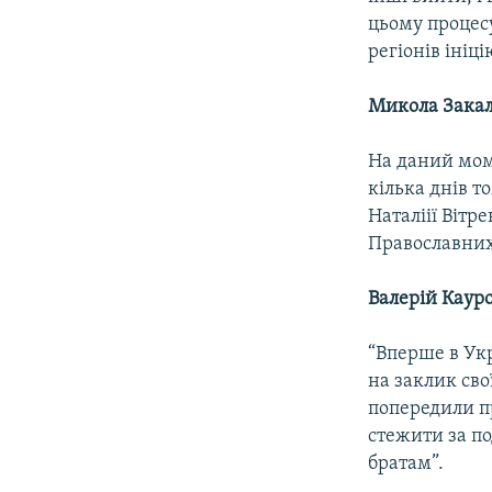
цьому процес
регіонів ініц
Микола Зак
На даний мом
кілька днів т
Наталіії Вітр
Православних
Валерій Каур
“Вперше в Укр
на заклик сво
попередили п
стежити за п
братам”.