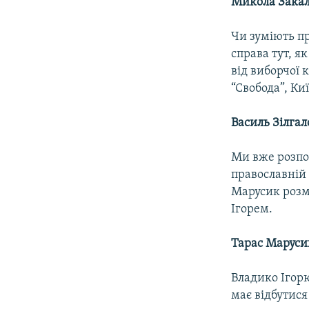
Микола Зак
Чи зуміють пр
справа тут, я
від виборчої 
“Свобода”, Киї
Василь Зілгал
Ми вже розпо
православній 
Марусик розм
Ігорем.
Тарас Маруси
Владико Ігорю
має відбутися