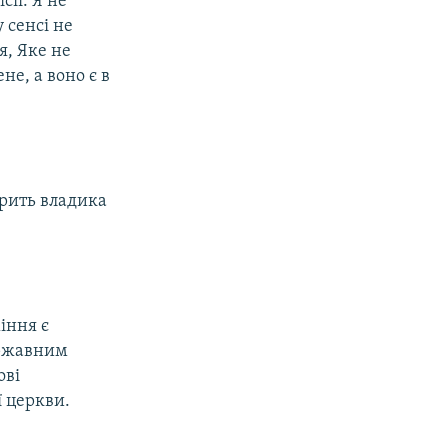
сії. Я не
 сенсі не
я, Яке не
не, а воно є в
орить владика
іння є
державним
ові
 церкви.