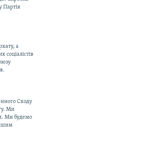
у Партія
хату, а
х соціалістів
союзу
в.
денного Сходу
гу. Ми
и. Ми будемо
нашим