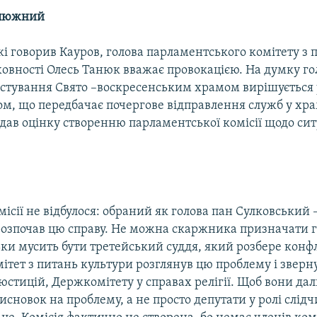
алюжний
 які говорив Кауров, голова парламентського комітету з 
ховності Олесь Танюк вважає провокацією. На думку го
стування Свято –воскресенським храмом вирішується
м, що передбачає почергове відправлення служб у хра
ав оцінку створенню парламентської комісії щодо ситу
ісії не відбулося: обраний як голова пан Сулковський –
розпочав цю справу. Не можна скаржника призначати 
льки мусить бути третейський суддя, який розбере конф
ітет з питань культури розглянув цю проблему і зверн
юстицій, Держкомітету у справах релігії. Щоб вони дал
новок на проблему, а не просто депутати у ролі слідч