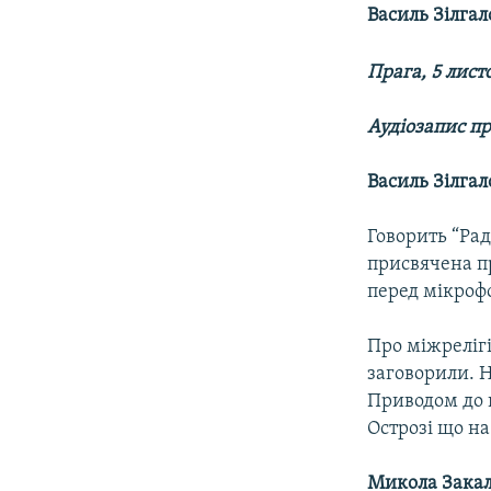
МУЛЬТИМЕДІА
Василь Зілгал
ФОТО
Прага, 5 лист
СПЕЦПРОЄКТИ
ПОДКАСТИ
Аудіозапис п
Василь Зілгал
Говорить “Рад
присвячена пр
перед мікрофо
Про міжрелігі
заговорили. Н
Приводом до ц
Острозі що н
Микола Зак