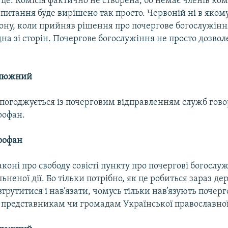
це. Комісія фактично не створена, бо немає членів комі
питання буде вирішено так просто. Червоній ні в якому
ону, коли прийняв рішення про почергове богослужінн
а зі сторін. Почергове богослужіння не просто дозволе
алюжний
погоджується із почерговим відправленням служб гов
офан.
рофан
аконі про свободу совісті пункту про почергові богослуж
ьненої дії. Бо тільки потрібно, як це робиться зараз 
рутитися і нав’язати, чомусь тільки нав’язують почерг
 представникам чи громадам Української православної