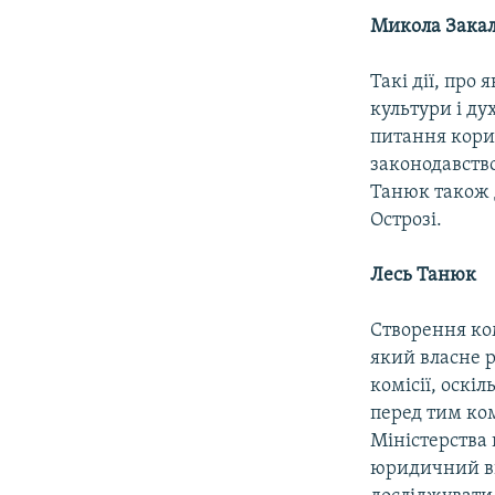
Микола Зак
Такі дії, про
культури і ду
питання кори
законодавство
Танюк також д
Острозі.
Лесь Танюк
Створення ком
який власне 
комісії, оскі
перед тим ком
Міністерства 
юридичний вис