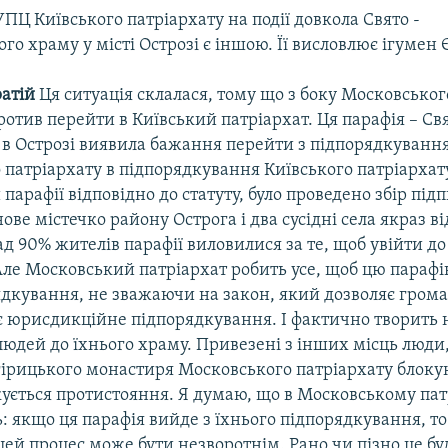
УПЦ Київського патріархату на події довкола Свято -
го храму у місті Острозі є іншою. Її висловлює ігумен 
ратій
Ця ситуація склалася, тому що з боку Московськог
отив перейти в Київський патріархат. Ця парафія – Св
 в Острозі виявила бажання перейти з підпорядкуванн
патріархату в підпорядкування Київського патріархату
 парафії відповідно до статуту, було проведено збір підп
нове містечко району Острога і два сусідні села якраз в
над 90% жителів парафії виловилися за те, щоб увійти д
 Але Московський патріархат робить усе, щоб цю параф
рядкування, не зважаючи на закон, який дозволяє гром
є юрисдикційне підпорядкування. І фактично творить 
людей до їхнього храму. Привезені з інших місць люди
рицького монастиря Московського патріархату блокую
кується протистояння. Я думаю, що в Московському пат
 якщо ця парафія вийде з їхнього підпорядкування, то
 цей процес може бути незворотнім. Рано чи пізно це бу