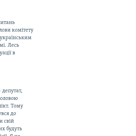
питань
лови комітету
 українським
мі. Лесь
ації в
 депутат,
головою
лікт. Тому
увся до
и свій
их будуть