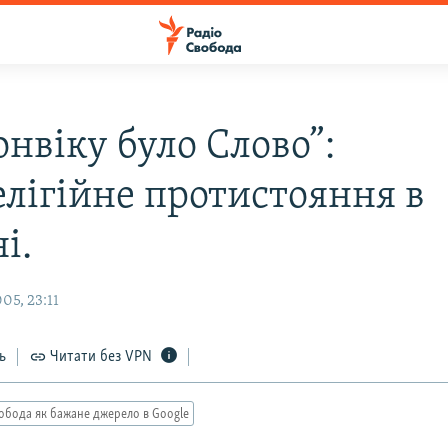
нвіку було Слово”:
лігійне протистояння в
і.
05, 23:11
ь
Читати без VPN
обода як бажане джерело в Google