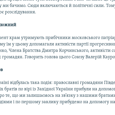
у ми бачимо. Сюди включаються й політичні сили. Том
іює розслідування.
алюжний
ент храм утримують прибічники московського патріар
ому їм у цьому допомагали активісти партії прогресивни
енко, Члена Братства Дмитра Корчинського, активісти 
 громадян. Говорить голова цього Союзу Валерій Кауро
ов
аїні відбулась така подія: православні громадяни Пів
їх братів по вірі із Західної України прибули на допомо
ро те, що ми залишаємось на зв’язку з нашими братам
одіями і по першому заклику прибудемо на допомогу 