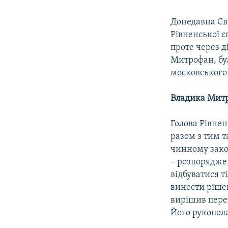
Донедавна Свя
Рівненської є
проте через д
Митрофан, бу
московського
Владика Мит
Голова Рівнен
разом з тим т
чинному закон
– розпорядже
відбуватися т
винести рішен
вирішив перей
Його рукопол