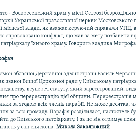
то - Воскресенський храм у місті Острозі безроздільн
пархії Української православної церкви Московського п
ії місцевої влади, як вважає керуючий справами УПЦ, 
ло спровоковано конфлікт, що мав за мету позбавити в
 патріархату їхнього храму. Говорить владика Митрофа
рофан
ської обласної Державної адміністрації Василь Червоні
ак званої Вищої Церковної ради у Київському патріарха
одавству, всупереч статуту, який зареєстрований, вид
ння про перереєстрацію цієї общини. Перереєстрація 
ільки за згодою всіх членів парафії. Не може десятка, ч
ня за всю громаду. Парафія розділилася, настоятель 
ти до Київського патріархату. І за це він отримує певн
агають у сан єпископа.
Микола Закалюжний