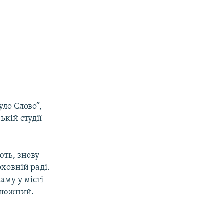
уло Слово”,
ькій студії
ють, знову
ховній раді.
аму у місті
алюжний.