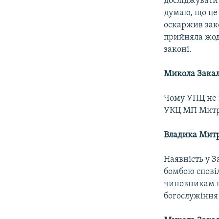
досліджувати 
думаю, що це 
оскаржив зак
прийняла жодн
законі.
Микола Зак
Чому УПЦ не 
УКЦ МП Митр
Владика Мит
Наявність у З
бомбою сповіл
чиновникам вт
богослужіння