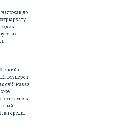
о належав до
атріархату,
владика
іруючих
н.
й, який є
ті, всупереч
ає свій наказ
може
и 5-6 чоловік
бувший
і нагороди.