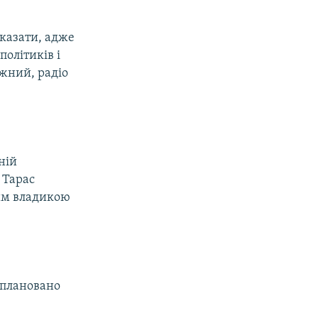
сказати, адже
політиків і
южний, радіо
ній
 Тарас
ким владикою
заплановано