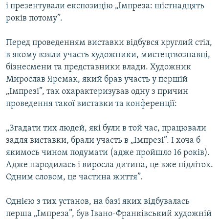
і презентували експозицію „Імпреза: шістнадцять
Усі сайти RFE/RL
років потому”.
Перед проведенням виставки відбувся круглий стіл,
в якому взяли участь художники, мистецтвознавці,
бізнесмени та представники влади. Художник
Мирослав Яремак, який брав участь у першій
„Імпрезі”, так охарактеризував одну з причин
проведення такої виставки та конференції:
„Згадати тих людей, які були в той час, працювали
задля виставки, брали участь в „Імпрезі”. І хоча б
якимось чином подумати (адже пройшло 16 років).
Адже народилась і виросла дитина, це вже підліток.
Одним словом, це частина життя”.
Однією з тих установ, на базі яких відбувалась
перша „Імпреза”, був Івано-Франківський художній