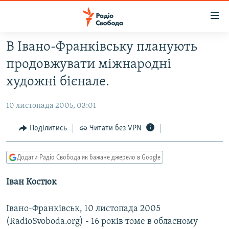
Доступність
посилання
Перейти
В Івано-Франківську планують
до
РАДІО СВОБОДА – 70 РОКІВ
продовжувати міжнародні
основного
ВСЕ ЗА ДОБУ
матеріалу
художні бієнале.
СТАТТІ
Перейти
до
10 листопада 2005, 03:01
ВІЙНА
ПОЛІТИКА
основної
РОСІЙСЬКА «ФІЛЬТРАЦІЯ»
Поділитись
Читати без VPN
ЕКОНОМІКА
навігації
Перейти
ДОНБАС.РЕАЛІЇ
СУСПІЛЬСТВО
до
Додати Радіо Свобода як бажане джерело в Google
КРИМ.РЕАЛІЇ
КУЛЬТУРА
пошуку
Іван Костюк
ТИ ЯК?
СПОРТ
СХЕМИ
УКРАЇНА
Івано-Франківськ, 10 листопада 2005
КИТАЙ.ВИКЛИКИ
СВІТ
(RadioSvoboda.org) - 16 років томe в обласному