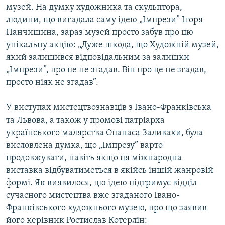
музей. На думку художника та скульптора,
людини, що вигадала саму ідею „Імпрези” Ігоря
Панчишина, зараз музей просто забув про цю
унікальну акцію: „Дуже шкода, що Художній музей,
який залишився відповідальним за залишки
„Імпрези”, про це не згадав. Він про це не згадав,
просто ніяк не згадав”.
У виступах мистецтвознавців з Івано-Франківська
та Львова, а також у промові патріарха
українського малярства Опанаса Заливахи, була
висловлена думка, що „Імпрезу” варто
продовжувати, навіть якщо ця міжнародна
виставка відбуватиметься в якійсь іншій жанровій
формі. Як виявилося, цю ідею підтримує відділ
сучасного мистецтва вже згаданого Івано-
Франківського художнього музею, про що заявив
його керівник Ростислав Котерлін: