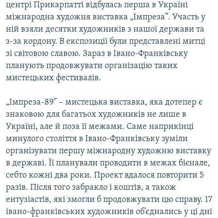
центрі Прикарпатті відбулась перша в Україні
МУЛЬТИМЕДІА
міжнародна художня виставка „Імпреза”. Участь у
ФОТО
ній взяли десятки художників з нашої держави та
з-за кордону. В експозиції були представлені митці
СПЕЦПРОЄКТИ
зі світовою славою. Зараз в Івано-Франківську
ПОДКАСТИ
планують продовжувати організацію таких
мистецьких фестивалів.
КРИМ РЕАЛІЇ
РУС
„Імпреза-89” – мистецька виставка, яка дотепер є
знаковою для багатьох художників не лише в
УКР
Україні, але й поза її межами. Саме наприкінці
КТАТ
минулого століття в Івано-Франківську зуміли
організувати першу міжнародну художню виставку
ДОЛУЧАЙСЯ!
в державі. Її планували проводити в межах бієнале,
себто кожні два роки. Проект вдалося повторити 5
разів. Після того забракло і коштів, а також
ентузіастів, які змогли б продовжувати цю справу. 17
івано-франківських художників об’єднались у ці дні