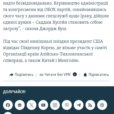
надто безвідповідально. Керівництво адміністрації
Усі сайти RFE/RL
та конгресмени від ОБОХ партій, ознайомившись
свого часу з даними спецслужб щодо Іраку, дійшли
єдиної думки – Саддам Хусейн становить собою
загрозу”, - сказав Джордж Буш.
Під час своєї нинішньої поїздки президент США
відвідає Південну Корею, де візьме участь у саміті
Організації країн Азійсько-Тихоокеанської
співпраці, а також Китай і Монголію.
Поділитись
Читати без VPN
Підписатись
ДОЛУЧАЙСЯ!