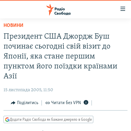
Доступність
посилання
Перейти
НОВИНИ
до
РАДІО СВОБОДА – 70 РОКІВ
Президент США Джордж Буш
основного
ВСЕ ЗА ДОБУ
матеріалу
починає сьогодні свій візит до
СТАТТІ
Перейти
Японії, яка стане першим
до
ВІЙНА
ПОЛІТИКА
пунктом його поїздки країнами
основної
РОСІЙСЬКА «ФІЛЬТРАЦІЯ»
ЕКОНОМІКА
навігації
Азії
Перейти
ДОНБАС.РЕАЛІЇ
СУСПІЛЬСТВО
до
15 листопада 2005, 11:50
КРИМ.РЕАЛІЇ
КУЛЬТУРА
пошуку
Поділитись
Читати без VPN
ТИ ЯК?
СПОРТ
СХЕМИ
УКРАЇНА
Додати Радіо Свобода як бажане джерело в Google
КИТАЙ.ВИКЛИКИ
СВІТ