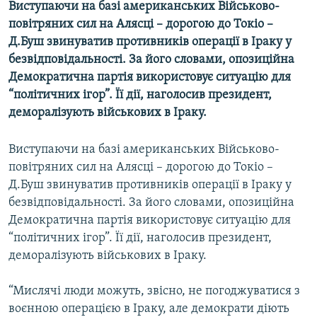
Виступаючи на базі американських Військово-
МУЛЬТИМЕДІА
повітряних сил на Алясці – дорогою до Токіо –
ФОТО
Д.Буш звинуватив противників операції в Іраку у
безвідповідальності. За його словами, опозиційна
СПЕЦПРОЄКТИ
Демократична партія використовує ситуацію для
ПОДКАСТИ
“політичних ігор”. Її дії, наголосив президент,
деморалізують військових в Іраку.
КРИМ РЕАЛІЇ
РУС
Виступаючи на базі американських Військово-
повітряних сил на Алясці – дорогою до Токіо –
УКР
Д.Буш звинуватив противників операції в Іраку у
КТАТ
безвідповідальності. За його словами, опозиційна
Демократична партія використовує ситуацію для
ДОЛУЧАЙСЯ!
“політичних ігор”. Її дії, наголосив президент,
деморалізують військових в Іраку.
“Мислячі люди можуть, звісно, не погоджуватися з
воєнною операцією в Іраку, але демократи діють