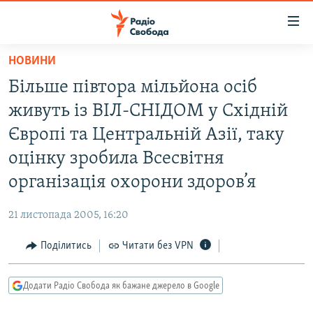
Доступність
посилання
Перейти
НОВИНИ
до
РАДІО СВОБОДА – 70 РОКІВ
Більше півтора мільйона осіб
основного
ВСЕ ЗА ДОБУ
матеріалу
живуть із ВІЛ-СНІДОМ у Східній
СТАТТІ
Перейти
Європі та Центральній Азії, таку
до
ВІЙНА
ПОЛІТИКА
оцінку зробила Всесвітня
основної
РОСІЙСЬКА «ФІЛЬТРАЦІЯ»
ЕКОНОМІКА
навігації
організація охорони здоров’я
Перейти
ДОНБАС.РЕАЛІЇ
СУСПІЛЬСТВО
до
21 листопада 2005, 16:20
КРИМ.РЕАЛІЇ
КУЛЬТУРА
пошуку
Поділитись
Читати без VPN
ТИ ЯК?
СПОРТ
СХЕМИ
УКРАЇНА
Додати Радіо Свобода як бажане джерело в Google
КИТАЙ.ВИКЛИКИ
СВІТ