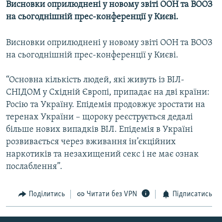
Висновки оприлюднені у новому звіті ООН та ВООЗ
МУЛЬТИМЕДІА
на сьогоднішній прес-конференції у Києві.
ФОТО
Висновки оприлюднені у новому звіті ООН та ВООЗ
СПЕЦПРОЄКТИ
на сьогоднішній прес-конференції у Києві.
ПОДКАСТИ
“Основна кількість людей, які живуть із ВІЛ-
КРИМ РЕАЛІЇ
СНІДОМ у Східній Європі, припадає на дві країни:
РУС
Росію та Україну. Епідемія продовжує зростати на
теренах України – щороку реєструється дедалі
УКР
більше нових випадків ВІЛ. Епідемія в Україні
КТАТ
розвивається через вживання ін’єкційних
наркотиків та незахищений секс і не має ознак
ДОЛУЧАЙСЯ!
послаблення”.
Поділитись
Читати без VPN
Підписатись