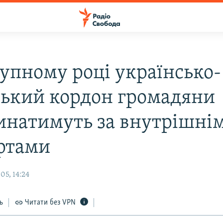
тупному році українсько-
ський кордон громадяни
инатимуть за внутрішні
ртами
05, 14:24
ь
Читати без VPN