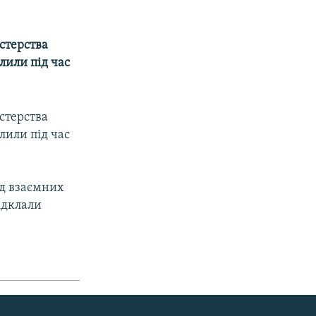
стерства
лили під час
стерства
лили під час
від взаємних
ідклали