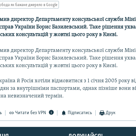
обода як бажане джерело в Google
омив директор Департаменту консульської служби Міні
справ України Борис Базилевський. Таке рішення ухва
ських консультацій у жовтні цього року в Києві.
омив директор Департаменту консульської служби Міні
справ України Борис Базилевський. Таке рішення ухва
ських консультацій у жовтні цього року в Києві.
країна й Росія хотіли відмовитися з 1 січня 2005 року 
адян за внутрішніми паспортами, однак пізніше вони в
и на невизначений термін.
ь
Читати без VPN
Підписатись
Друк