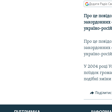
МУЛЬТИМЕДІА
Додати Радіо Св
ФОТО
Про це повід
СПЕЦПРОЄКТИ
закордонних 
ПОДКАСТИ
україно-росій
Про це повід
закордонних 
україно-росій
У 2004 році У
поїздок гром
подібні змін
Поділитис
КРИМ РЕАЛІЇ
РУС