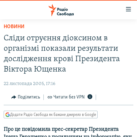
Доступність
посилання
Перейти
НОВИНИ
до
РАДІО СВОБОДА – 70 РОКІВ
Сліди отруєння діоксином в
основного
ВСЕ ЗА ДОБУ
матеріалу
організмі показали результати
СТАТТІ
Перейти
дослідження крові Президента
до
ВІЙНА
ПОЛІТИКА
Віктора Ющенка
основної
РОСІЙСЬКА «ФІЛЬТРАЦІЯ»
ЕКОНОМІКА
навігації
22 листопада 2005, 17:16
Перейти
ДОНБАС.РЕАЛІЇ
СУСПІЛЬСТВО
до
Поділитись
Читати без VPN
КРИМ.РЕАЛІЇ
КУЛЬТУРА
пошуку
ТИ ЯК?
СПОРТ
Додати Радіо Свобода як бажане джерело в Google
СХЕМИ
УКРАЇНА
Про це повідомила прес-секретар Президента
КИТАЙ.ВИКЛИКИ
СВІТ