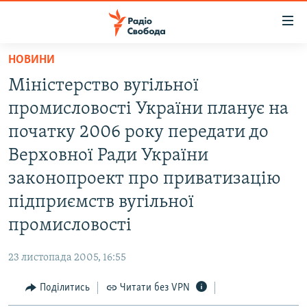
Доступність
посилання
Перейти
НОВИНИ
до
РАДІО СВОБОДА – 70 РОКІВ
Міністерство вугільної
основного
ВСЕ ЗА ДОБУ
матеріалу
промисловості України планує на
СТАТТІ
Перейти
початку 2006 року передати до
до
ВІЙНА
ПОЛІТИКА
Верховної Ради України
основної
РОСІЙСЬКА «ФІЛЬТРАЦІЯ»
ЕКОНОМІКА
навігації
законопроект про приватизацію
Перейти
ДОНБАС.РЕАЛІЇ
СУСПІЛЬСТВО
підприємств вугільної
до
КРИМ.РЕАЛІЇ
КУЛЬТУРА
промисловості
пошуку
ТИ ЯК?
СПОРТ
23 листопада 2005, 16:55
СХЕМИ
УКРАЇНА
Поділитись
Читати без VPN
КИТАЙ.ВИКЛИКИ
СВІТ