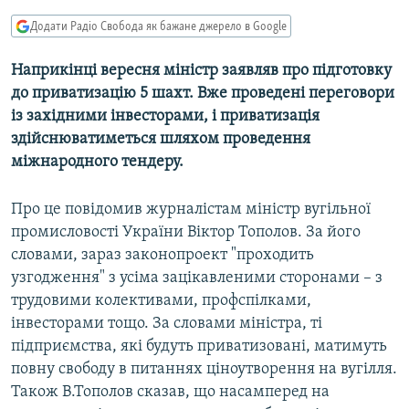
МУЛЬТИМЕДІА
Додати Радіо Свобода як бажане джерело в Google
ФОТО
Наприкінці вересня міністр заявляв про підготовку
СПЕЦПРОЄКТИ
до приватизацію 5 шахт. Вже проведені переговори
ПОДКАСТИ
із західними інвесторами, і приватизація
здійснюватиметься шляхом проведення
міжнародного тендеру.
КРИМ РЕАЛІЇ
РУС
Про це повідомив журналістам міністр вугільної
УКР
промисловості України Віктор Тополов. За його
КТАТ
словами, зараз законопроект "проходить
узгодження" з усіма зацікавленими сторонами – з
трудовими колективами, профспілками,
ДОЛУЧАЙСЯ!
інвесторами тощо. За словами міністра, ті
підприємства, які будуть приватизовані, матимуть
повну свободу в питаннях ціноутворення на вугілля.
Також В.Тополов сказав, що насамперед на