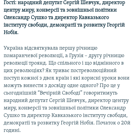
Гості: народний депутат Сергій Шевчук, директор
МУЛЬТИМЕДІА
центру миру, конверсії та зовнішньої політики
ФОТО
Олександр Сушко та директор Кавказького
інституту свободи, демократії та розвитку Георгій
СПЕЦПРОЄКТИ
Нобія.
ПОДКАСТИ
Україна відсвяткувала першу річницю
КРИМ РЕАЛІЇ
помаранчевої революції, а Грузія – другу річницю
РУС
революції троянд. Що спільного і що відмінного в
цих революціях? Як триває постреволюційний
УКР
поступ кожної з двох країн і які корисні уроки вони
КТАТ
можуть винести з досвіду одне одного? Про це у
сьогоднішній “Вечірній Свободі” говоритимуть
ДОЛУЧАЙСЯ!
народний депутат Сергій Шевчук, директор центру
миру, конверсії та зовнішньої політики Олександр
Сушко та директор Кавказького інституту свободи,
демократії та розвитку Георгій Нобія. Початок о 20й
годині.