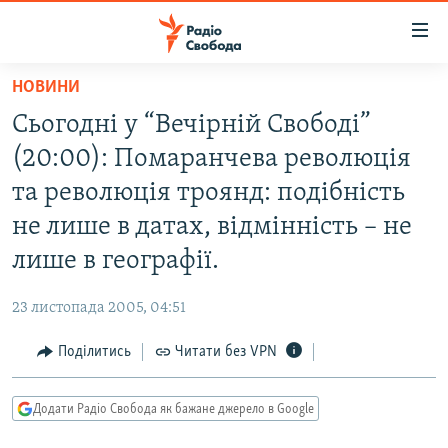
Доступність
посилання
Перейти
НОВИНИ
до
РАДІО СВОБОДА – 70 РОКІВ
Сьогодні у “Вечірній Свободі”
основного
ВСЕ ЗА ДОБУ
матеріалу
(20:00): Помаранчева революція
СТАТТІ
Перейти
та революція троянд: подібність
до
ВІЙНА
ПОЛІТИКА
не лише в датах, відмінність – не
основної
РОСІЙСЬКА «ФІЛЬТРАЦІЯ»
ЕКОНОМІКА
навігації
лише в географії.
Перейти
ДОНБАС.РЕАЛІЇ
СУСПІЛЬСТВО
до
23 листопада 2005, 04:51
КРИМ.РЕАЛІЇ
КУЛЬТУРА
пошуку
Поділитись
Читати без VPN
ТИ ЯК?
СПОРТ
СХЕМИ
УКРАЇНА
Додати Радіо Свобода як бажане джерело в Google
КИТАЙ.ВИКЛИКИ
СВІТ