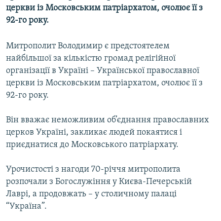
церкви із Московським патріархатом, очолює її з
МУЛЬТИМЕДІА
92-го року.
ФОТО
СПЕЦПРОЄКТИ
Митрополит Володимир є предстоятелем
найбільшої за кількістю громад релігійної
ПОДКАСТИ
організації в Україні – Української православної
церкви із Московським патріархатом, очолює її з
КРИМ РЕАЛІЇ
92-го року.
РУС
УКР
Він вважає неможливим об’єднання православних
церков Україні, закликає людей покаятися і
КТАТ
приєднатися до Московського патріархату.
ДОЛУЧАЙСЯ!
Урочистості з нагоди 70-річчя митрополита
розпочали з Богослужіння у Києва-Печерській
Лаврі, а продовжать – у столичному палаці
“Україна”.