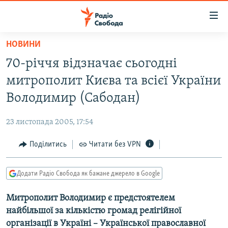
Доступність
посилання
Перейти
НОВИНИ
до
РАДІО СВОБОДА – 70 РОКІВ
70-річчя відзначає сьогодні
основного
ВСЕ ЗА ДОБУ
матеріалу
митрополит Києва та всієї України
СТАТТІ
Перейти
Володимир (Сабодан)
до
ВІЙНА
ПОЛІТИКА
основної
23 листопада 2005, 17:54
РОСІЙСЬКА «ФІЛЬТРАЦІЯ»
ЕКОНОМІКА
навігації
Перейти
Поділитись
Читати без VPN
ДОНБАС.РЕАЛІЇ
СУСПІЛЬСТВО
до
КРИМ.РЕАЛІЇ
КУЛЬТУРА
пошуку
Додати Радіо Свобода як бажане джерело в Google
ТИ ЯК?
СПОРТ
Митрополит Володимир є предстоятелем
СХЕМИ
УКРАЇНА
найбільшої за кількістю громад релігійної
КИТАЙ.ВИКЛИКИ
СВІТ
організації в Україні – Української православної