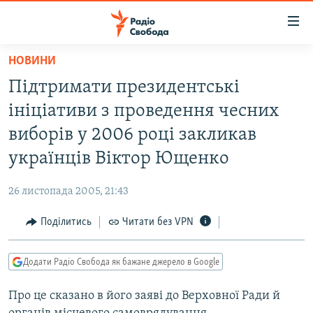
Доступність
посилання
Перейти
НОВИНИ
до
РАДІО СВОБОДА – 70 РОКІВ
Підтримати президентські
основного
ВСЕ ЗА ДОБУ
матеріалу
ініціативи з проведення чесних
СТАТТІ
Перейти
виборів у 2006 році закликав
до
ВІЙНА
ПОЛІТИКА
українців Віктор Ющенко
основної
РОСІЙСЬКА «ФІЛЬТРАЦІЯ»
ЕКОНОМІКА
навігації
26 листопада 2005, 21:43
Перейти
ДОНБАС.РЕАЛІЇ
СУСПІЛЬСТВО
до
Поділитись
Читати без VPN
КРИМ.РЕАЛІЇ
КУЛЬТУРА
пошуку
ТИ ЯК?
СПОРТ
Додати Радіо Свобода як бажане джерело в Google
СХЕМИ
УКРАЇНА
Про це сказано в його заяві до Верховної Ради й
КИТАЙ.ВИКЛИКИ
СВІТ