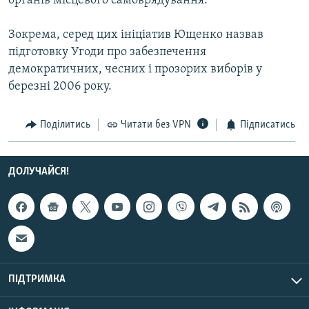
органів місцевого самоврядування.
МУЛЬТИМЕДІА
Зокрема, серед цих ініціатив Ющенко назвав
ФОТО
підготовку Угоди про забезпечення
СПЕЦПРОЄКТИ
демократичних, чесних і прозорих виборів у
березні 2006 року.
ПОДКАСТИ
КРИМ РЕАЛІЇ
Поділитись
Читати без VPN
Підписатись
РУС
УКР
ДОЛУЧАЙСЯ!
КТАТ
ДОЛУЧАЙСЯ!
ПІДТРИМКА