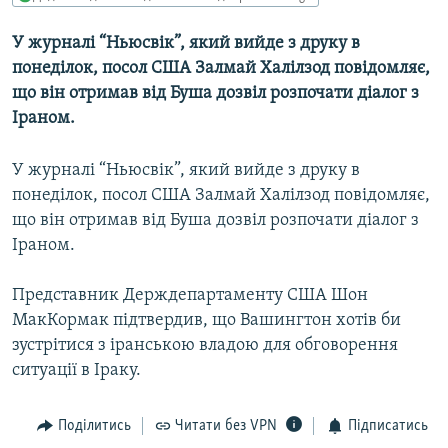
МУЛЬТИМЕДІА
У журналі “Ньюсвік”, який вийде з друку в
ФОТО
понеділок, посол США Залмай Халілзод повідомляє,
СПЕЦПРОЄКТИ
що він отримав від Буша дозвіл розпочати діалог з
Іраном.
ПОДКАСТИ
У журналі “Ньюсвік”, який вийде з друку в
КРИМ РЕАЛІЇ
понеділок, посол США Залмай Халілзод повідомляє,
РУС
що він отримав від Буша дозвіл розпочати діалог з
УКР
Іраном.
КТАТ
Представник Держдепартаменту США Шон
МакКормак підтвердив, що Вашингтон хотів би
ДОЛУЧАЙСЯ!
зустрітися з іранською владою для обговорення
ситуації в Іраку.
Поділитись
Читати без VPN
Підписатись