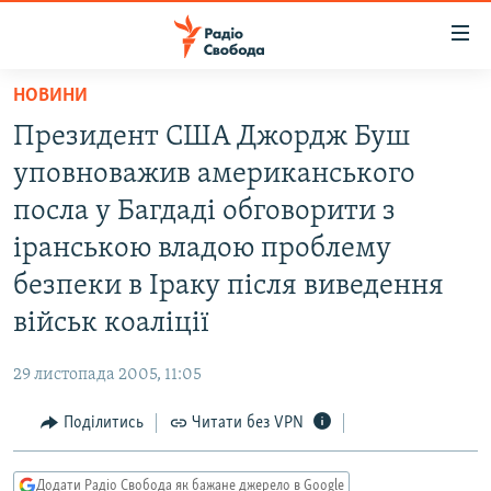
Доступність
посилання
Перейти
НОВИНИ
до
РАДІО СВОБОДА – 70 РОКІВ
Президент США Джордж Буш
основного
ВСЕ ЗА ДОБУ
матеріалу
уповноважив американського
СТАТТІ
Перейти
посла у Багдаді обговорити з
до
ВІЙНА
ПОЛІТИКА
іранською владою проблему
основної
РОСІЙСЬКА «ФІЛЬТРАЦІЯ»
ЕКОНОМІКА
навігації
безпеки в Іраку після виведення
Перейти
ДОНБАС.РЕАЛІЇ
СУСПІЛЬСТВО
військ коаліції
до
КРИМ.РЕАЛІЇ
КУЛЬТУРА
пошуку
29 листопада 2005, 11:05
ТИ ЯК?
СПОРТ
Поділитись
Читати без VPN
СХЕМИ
УКРАЇНА
КИТАЙ.ВИКЛИКИ
СВІТ
Додати Радіо Свобода як бажане джерело в Google