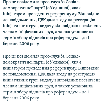
Про це повідомила прес-служба Соціал-
МУЛЬТИМЕДІА
демократичної партії (об''єднаної), яка є
ФОТО
ініціатором проведення референдуму. Відповідно
до повідомлення, ЦВК дала згоду на реєстрацію
СПЕЦПРОЄКТИ
ініціативних груп, видачу відповідних посвідчень
ПОДКАСТИ
членам ініціативних груп, а також установила
термін збору підписів про референдум – до 1
КРИМ РЕАЛІЇ
березня 2006 року.
РУС
Про це повідомила прес-служба Соціал-
УКР
демократичної партії (об''єднаної), яка є
КТАТ
ініціатором проведення референдуму. Відповідно
до повідомлення, ЦВК дала згоду на реєстрацію
ДОЛУЧАЙСЯ!
ініціативних груп, видачу відповідних посвідчень
членам ініціативних груп, а також установила
термін збору підписів про референдум – до 1
березня 2006 року.