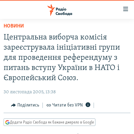
Доступність
посилання
Перейти
НОВИНИ
до
РАДІО СВОБОДА – 70 РОКІВ
Центральна виборча комісія
основного
ВСЕ ЗА ДОБУ
матеріалу
зареєструвала ініціативні групи
СТАТТІ
Перейти
для проведення референдуму з
до
ВІЙНА
ПОЛІТИКА
питань вступу України в НАТО і
основної
РОСІЙСЬКА «ФІЛЬТРАЦІЯ»
ЕКОНОМІКА
навігації
Європейський Союз.
Перейти
ДОНБАС.РЕАЛІЇ
СУСПІЛЬСТВО
до
30 листопада 2005, 13:38
КРИМ.РЕАЛІЇ
КУЛЬТУРА
пошуку
Поділитись
Читати без VPN
ТИ ЯК?
СПОРТ
СХЕМИ
УКРАЇНА
Додати Радіо Свобода як бажане джерело в Google
КИТАЙ.ВИКЛИКИ
СВІТ