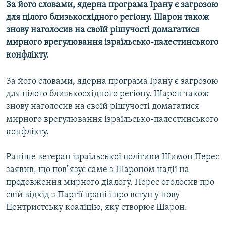
За його словами, ядерна програма Ірану є загрозою
МУЛЬТИМЕДІА
для цілого близькосхідного регіону. Шарон також
ФОТО
знову наголосив на своїй рішучості домагатися
мирного врегулювання ізраїльсько-палестинського
СПЕЦПРОЄКТИ
конфлікту.
ПОДКАСТИ
За його словами, ядерна програма Ірану є загрозою
КРИМ РЕАЛІЇ
для цілого близькосхідного регіону. Шарон також
РУС
знову наголосив на своїй рішучості домагатися
мирного врегулювання ізраїльсько-палестинського
УКР
конфлікту.
КТАТ
Раніше ветеран ізраїльської політики Шимон Перес
ДОЛУЧАЙСЯ!
заявив, що пов"язує саме з Шароном надії на
продовження мирного діалогу. Перес оголосив про
свій відхід з Партії праці і про вступ у нову
Центристську коаліцію, яку створює Шарон.