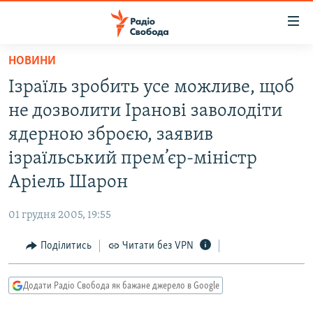
Доступність
посилання
Перейти
НОВИНИ
до
РАДІО СВОБОДА – 70 РОКІВ
Ізраїль зробить усе можливе, щоб
основного
ВСЕ ЗА ДОБУ
матеріалу
не дозволити Іранові заволодіти
СТАТТІ
Перейти
ядерною зброєю, заявив
до
ВІЙНА
ПОЛІТИКА
ізраїльський прем’єр-міністр
основної
РОСІЙСЬКА «ФІЛЬТРАЦІЯ»
ЕКОНОМІКА
навігації
Аріель Шарон
Перейти
ДОНБАС.РЕАЛІЇ
СУСПІЛЬСТВО
до
01 грудня 2005, 19:55
КРИМ.РЕАЛІЇ
КУЛЬТУРА
пошуку
Поділитись
Читати без VPN
ТИ ЯК?
СПОРТ
СХЕМИ
УКРАЇНА
Додати Радіо Свобода як бажане джерело в Google
КИТАЙ.ВИКЛИКИ
СВІТ