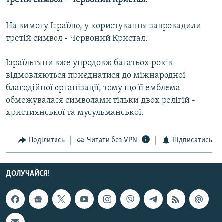
третій символ - Червоний Кристал.
МУЛЬТИМЕДІА
На вимогу Ізраїлю, у користування запровадили
ФОТО
третій символ - Червоний Кристал.
СПЕЦПРОЄКТИ
ПОДКАСТИ
Ізраїльтяни вже упродовж багатьох років
відмовляються приєднатися до міжнародної
благодійної організації, тому що її емблема
КРИМ РЕАЛІЇ
обмежувалася символами тільки двох релігій -
РУС
християнської та мусульманської.
УКР
КТАТ
Поділитись
Читати без VPN
Підписатись
ДОЛУЧАЙСЯ!
ДОЛУЧАЙСЯ!