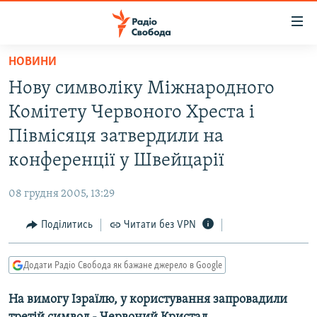
Доступність
посилання
Перейти
НОВИНИ
до
РАДІО СВОБОДА – 70 РОКІВ
Нову символіку Міжнародного
основного
ВСЕ ЗА ДОБУ
матеріалу
Комітету Червоного Хреста і
СТАТТІ
Перейти
Півмісяця затвердили на
до
ВІЙНА
ПОЛІТИКА
конференції у Швейцарії
основної
РОСІЙСЬКА «ФІЛЬТРАЦІЯ»
ЕКОНОМІКА
навігації
08 грудня 2005, 13:29
Перейти
ДОНБАС.РЕАЛІЇ
СУСПІЛЬСТВО
до
Поділитись
Читати без VPN
КРИМ.РЕАЛІЇ
КУЛЬТУРА
пошуку
ТИ ЯК?
СПОРТ
Додати Радіо Свобода як бажане джерело в Google
СХЕМИ
УКРАЇНА
На вимогу Ізраїлю, у користування запровадили
КИТАЙ.ВИКЛИКИ
СВІТ