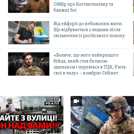
ОМБр про Костянтинівку та
ближні бої
Від ейфорії до небажання жити.
Що відбувається з людьми після
в
звільнення із російського полону
«Боляче, що мого найкращого
бійця, який став батьком-
одинаком і перевівся в ТЦК, б’ють
свої в тилу» – комбриг Габінет