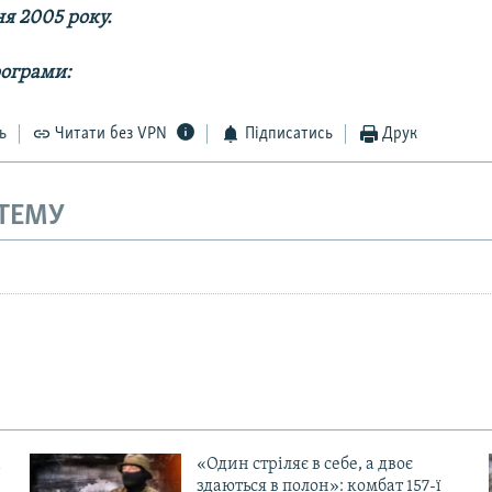
ня 2005 року.
рограми:
ь
Читати без VPN
Підписатись
Друк
 ТЕМУ
«Один стріляє в себе, а двоє
здаються в полон»: комбат 157-ї