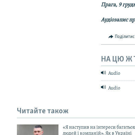
КИТАЙ.ВИКЛИКИ
Прага, 9 груд
МУЛЬТИМЕДІА
Аудіозапис п
ФОТО
СПЕЦПРОЄКТИ
Поділитис
ПОДКАСТИ
НА ЦЮ Ж
Audio
Audio
Читайте також
«Я наступив на інтереси багатьох
людей і компаній». Як в Україні