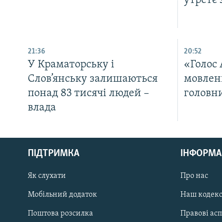
утретє 
21:36
20:52
У Краматорську і
«Голос
Слов’янську залишаються
мовлен
понад 83 тисячі людей –
головн
влада
КРИМ РЕАЛІЇ
РУС
ПІДТРИМКА
ІНФОРМА
УКР
КТАТ
Як слухати
Про нас
Мобільний додаток
Наш кодек
ДОЛУЧАЙСЯ!
Поштова розсилка
Правові ас