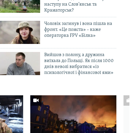
наступу на Слов’янськ та
Краматорськ?
Чоловік загинув і вона пішла на
фронт. «Це помста» – каже
операторка FPV «Білка»
Вийшов з полону, а дружина
виїхала до Польщі. Як після 1000
днів неволі вибратися «із
психологічної і фінансової ями»