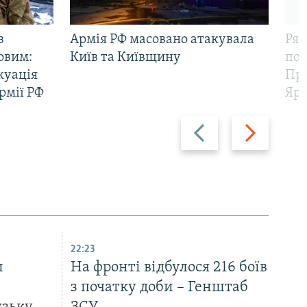
з
Армія РФ масовано атакувала
Рят
овим:
Київ та Київщину
пов
куація
Про
рмії РФ
Яр
Назад
Вперед
22:23
и
На фронті відбулося 216 боїв
з початку доби – Генштаб