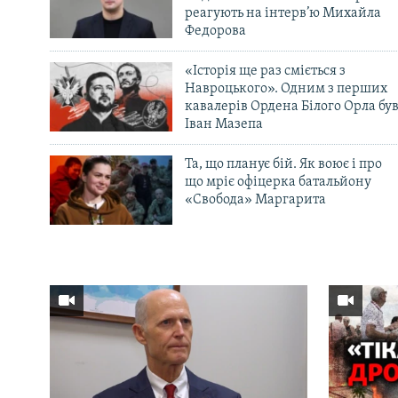
реагують на інтерв’ю Михайла
Федорова
«Історія ще раз сміється з
Навроцького». Одним з перших
кавалерів Ордена Білого Орла бу
Іван Мазепа
Та, що планує бій. Як воює і про
що мріє офіцерка батальйону
«Свобода» Маргарита