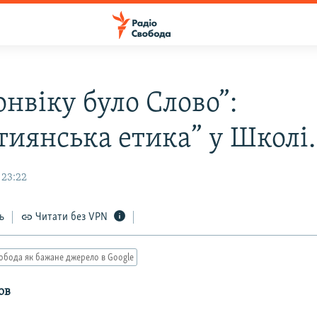
нвіку було Слово”:
тиянська етика” у Школі.
 23:22
ь
Читати без VPN
обода як бажане джерело в Google
ов