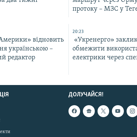
за два тижні
маршрут через Орм
протоку – МЗС у Тег
20:23
 Америки» відновить
«Укренерго» заклик
ня українською –
обмежити використ
ий редактор
електрики через спе
ЦІЯ
ДОЛУЧАЙСЯ!
с
пекти