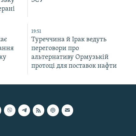
узьку
ЗСУ
ерані
19:51
ає
Туреччина й Ірак ведуть
ання
переговори про
ку
альтернативу Ормузькій
протоці для поставок нафти