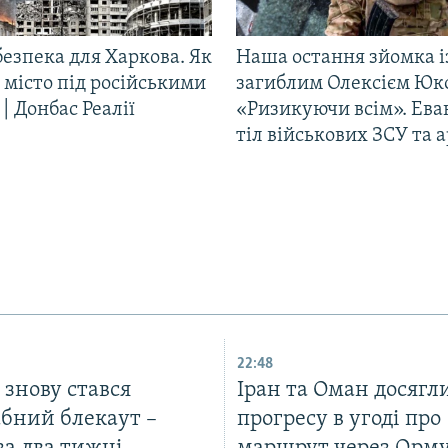
езпека для Харкова. Як
Наша остання зйомка і
 місто під російськими
загиблим Олексієм Юк
| Донбас Реалії
«Ризикуючи всім». Ева
тіл військових ЗСУ та а
22:48
ї знову стався
Іран та Оман досягл
бний блекаут –
прогресу в угоді про