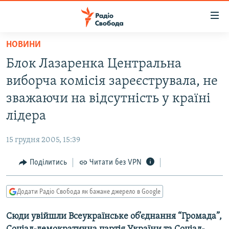
Доступність
посилання
Перейти
НОВИНИ
до
РАДІО СВОБОДА – 70 РОКІВ
Блок Лазаренка Центральна
основного
ВСЕ ЗА ДОБУ
матеріалу
виборча комісія зареєструвала, не
СТАТТІ
Перейти
зважаючи на відсутність у країні
до
ВІЙНА
ПОЛІТИКА
лідера
основної
РОСІЙСЬКА «ФІЛЬТРАЦІЯ»
ЕКОНОМІКА
навігації
15 грудня 2005, 15:39
Перейти
ДОНБАС.РЕАЛІЇ
СУСПІЛЬСТВО
до
Поділитись
Читати без VPN
КРИМ.РЕАЛІЇ
КУЛЬТУРА
пошуку
ТИ ЯК?
СПОРТ
Додати Радіо Свобода як бажане джерело в Google
СХЕМИ
УКРАЇНА
Сюди увійшли Всеукраїнське об’єднання “Громада”,
КИТАЙ.ВИКЛИКИ
СВІТ