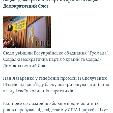
Соціал-демократична партія України та Соціал-
МУЛЬТИМЕДІА
Демократичний Союз.
ФОТО
СПЕЦПРОЄКТИ
ПОДКАСТИ
КРИМ РЕАЛІЇ
РУС
Сюди увійшли Всеукраїнське об’єднання “Громада”,
Соціал-демократична партія України та Соціал-
УКР
Демократичний Союз.
КТАТ
Пан Лазаренко у телефоній промові зі Сполучених
ДОЛУЧАЙСЯ!
Штатів під час з’їзду блоку розкритикував нинішню
владу і своїх колишніх соратників.
Екс-прем’єр Лазаренко більше шести останніх
років перебуває під слідством у США і наразі очікує