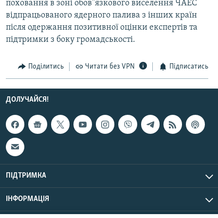
поховання в зоні обов''язкового виселення ЧАЕС
Усі сайти RFE/RL
відпрацьованого ядерного палива з інших країн
після одержання позитивної оцінки експертів та
підтримки з боку громадськості.
Поділитись
Читати без VPN
Підписатись
ДОЛУЧАЙСЯ!
ПІДТРИМКА
ІНФОРМАЦІЯ