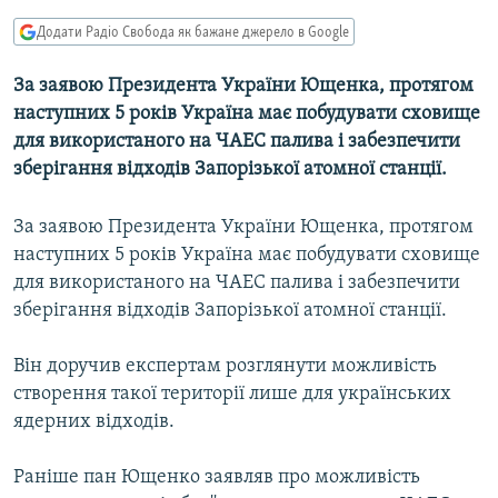
МУЛЬТИМЕДІА
Додати Радіо Свобода як бажане джерело в Google
ФОТО
За заявою Президента України Ющенка, протягом
СПЕЦПРОЄКТИ
наступних 5 років Україна має побудувати сховище
ПОДКАСТИ
для використаного на ЧАЕС палива і забезпечити
зберігання відходів Запорізької атомної станції.
КРИМ РЕАЛІЇ
За заявою Президента України Ющенка, протягом
РУС
наступних 5 років Україна має побудувати сховище
УКР
для використаного на ЧАЕС палива і забезпечити
КТАТ
зберігання відходів Запорізької атомної станції.
Він доручив експертам розглянути можливість
ДОЛУЧАЙСЯ!
створення такої території лише для українських
ядерних відходів.
Раніше пан Ющенко заявляв про можливість