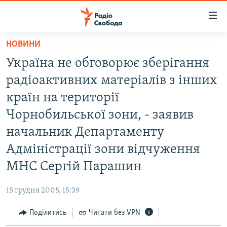
Доступність
посилання
Перейти
НОВИНИ
до
РАДІО СВОБОДА – 70 РОКІВ
Україна не обговорює зберігання
основного
ВСЕ ЗА ДОБУ
матеріалу
радіоактивних матеріалів з інших
СТАТТІ
Перейти
країн на території
до
ВІЙНА
ПОЛІТИКА
Чорнобильської зони, - заявив
основної
РОСІЙСЬКА «ФІЛЬТРАЦІЯ»
ЕКОНОМІКА
навігації
начальник Департаменту
Перейти
ДОНБАС.РЕАЛІЇ
СУСПІЛЬСТВО
Адміністрації зони відчуження
до
КРИМ.РЕАЛІЇ
КУЛЬТУРА
МНС Сергій Парашин
пошуку
ТИ ЯК?
СПОРТ
15 грудня 2005, 15:39
СХЕМИ
УКРАЇНА
Поділитись
Читати без VPN
КИТАЙ.ВИКЛИКИ
СВІТ