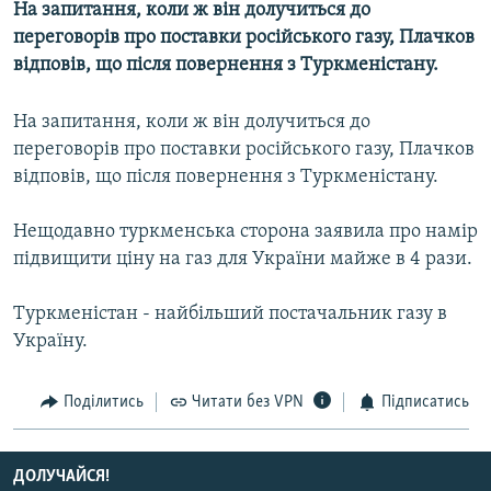
На запитання, коли ж він долучиться до
МУЛЬТИМЕДІА
переговорів про поставки російського газу, Плачков
ФОТО
відповів, що після повернення з Туркменістану.
СПЕЦПРОЄКТИ
На запитання, коли ж він долучиться до
ПОДКАСТИ
переговорів про поставки російського газу, Плачков
відповів, що після повернення з Туркменістану.
КРИМ РЕАЛІЇ
РУС
Нещодавно туркменська сторона заявила про намір
підвищити ціну на газ для України майже в 4 рази.
УКР
КТАТ
Туркменістан - найбільший постачальник газу в
Україну.
ДОЛУЧАЙСЯ!
Поділитись
Читати без VPN
Підписатись
ДОЛУЧАЙСЯ!