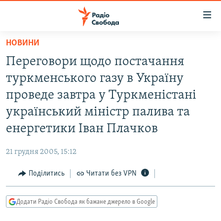
Доступність
посилання
Перейти
НОВИНИ
до
РАДІО СВОБОДА – 70 РОКІВ
Переговори щодо постачання
основного
ВСЕ ЗА ДОБУ
матеріалу
туркменського газу в Україну
СТАТТІ
Перейти
проведе завтра у Туркменістані
до
ВІЙНА
ПОЛІТИКА
український міністр палива та
основної
РОСІЙСЬКА «ФІЛЬТРАЦІЯ»
ЕКОНОМІКА
навігації
енергетики Іван Плачков
Перейти
ДОНБАС.РЕАЛІЇ
СУСПІЛЬСТВО
до
21 грудня 2005, 15:12
КРИМ.РЕАЛІЇ
КУЛЬТУРА
пошуку
Поділитись
Читати без VPN
ТИ ЯК?
СПОРТ
СХЕМИ
УКРАЇНА
Додати Радіо Свобода як бажане джерело в Google
КИТАЙ.ВИКЛИКИ
СВІТ