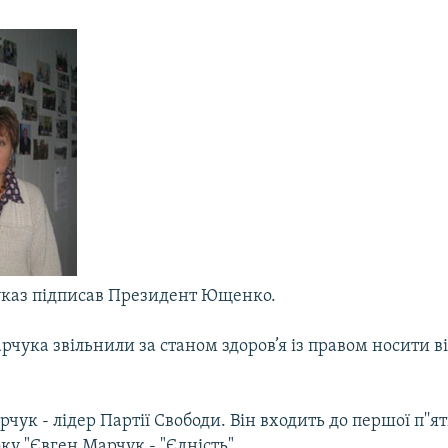
указ підписав Президент Ющенко.
рчука звільнили за станом здоров’я із правом носити в
чук - лідер Партії Свободи. Він входить до першої п''я
ку "Євген Марчук - "Єдність".