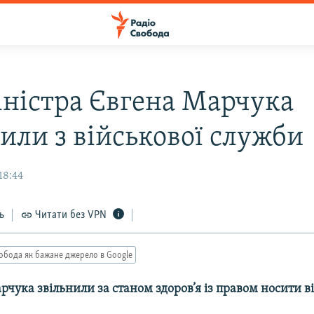
іністра Євгена Марчука
нили з військової служби
18:44
ь
Читати без VPN
обода як бажане джерело в Google
рчука звільнили за станом здоров’я із правом носити в