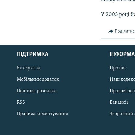
У 2003 році й
Поділитис
КРИМ РЕАЛІЇ
РУС
ПІДТРИМКА
ІНФОРМА
УКР
КТАТ
Як слухати
Про нас
Мобільний додаток
Наш кодек
ДОЛУЧАЙСЯ!
Поштова розсилка
Правові ас
RSS
Вакансії
Правила коментування
Зворотний 
Усі сайти RFE/RL