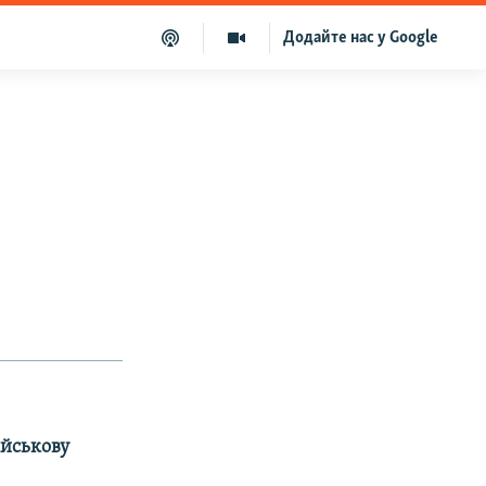
Додайте нас у Google
ійськову