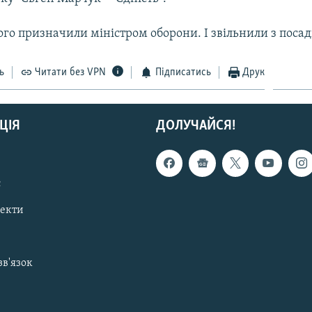
ого призначили міністром оборони. І звільнили з посад
ь
Читати без VPN
Підписатись
Друк
ЦІЯ
ДОЛУЧАЙСЯ!
с
пекти
зв'язок