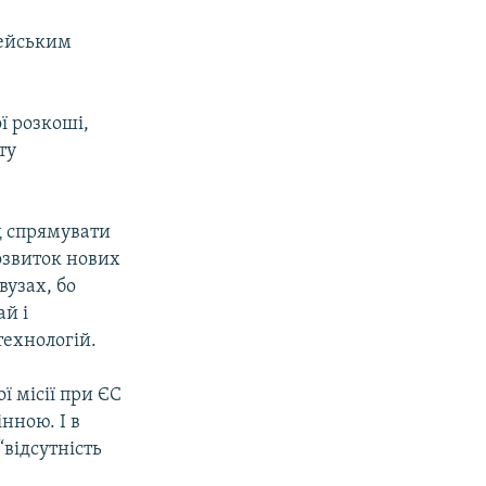
пейським
ї розкоші,
ту
ід спрямувати
розвиток нових
вузах, бо
ай і
технологій.
ї місії при ЄС
нною. І в
“відсутність