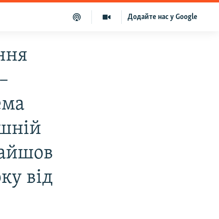
Додайте нас у Google
ння
–
ема
ишній
найшов
ку від