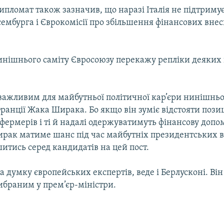
ипломат також зазначив, що наразі Італія не підтриму
ембурга і Єврокомісії про збільшення фінансових внес
нинішнього саміту Євросоюзу перекажу репліки деяких
 важливим для майбутньої політичної кар’єри нинішнь
ранції Жака Ширака. Бо якщо він зуміє відстояти пози
ермерів і ті й надалі одержуватимуть фінансову допо
ирак матиме шанс під час майбутніх президентських в
итись серед кандидатів на цей пост.
на думку європейських експертів, веде і Берлусконі. Ві
ибраним у прем’єр-міністри.