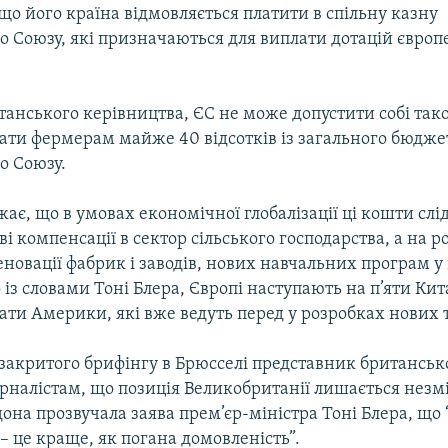
 що його країна відмовляється платити в спільну казну
о Союзу, які призначаються для виплати дотацій євро
анського керівництва, ЄС не може допустити собі тако
ати фермерам майже 40 відсотків із загального бюдже
о Союзу.
жає, що в умовах економічної глобалізації ці кошти сл
ві компенсації в сектор сільського господарства, а на 
еновації фабрик і заводів, нових навчальних програм у 
о із словами Тоні Блера, Європі наступають на п’яти Кит
ти Америки, які вже ведуть перед у розробках нових 
 закритого брифінгу в Брюсселі представник британсько
рналістам, що позиція Великобританії лишається незмі
дона прозвучала заява прем’єр-міністра Тоні Блера, що 
– це краще, як погана домовленість”.