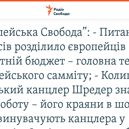
пейська Свобода”: - Пита
ів розділило європейців 
тній бюджет – головна т
ейського самміту; - Кол
ький канцлер Шредер з
оботу – його краяни в шо
 звинувачують канцлера у