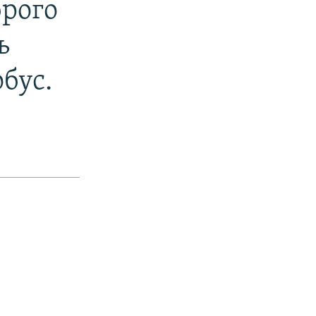
брого
ь
бус.