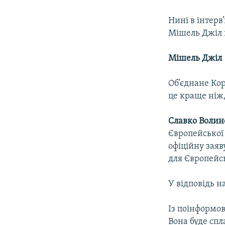
Нині в інтерв
Мішель Джіл 
Мішель Джіл
Об’єднане Кор
це краще ніж,
Славко Воли
Європейської 
офіційну заяв
для Європейс
У відповідь на
Із поінформов
Вона буде спл