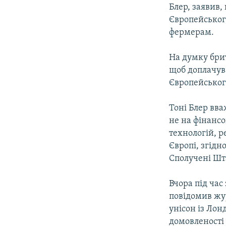
Блер, заявив,
Європейськог
фермерам.
На думку брит
щоб доплачув
Європейськог
Тоні Блер вва
не на фінансо
технологій, р
Європі, згідн
Сполучені Шта
Вчора під час
повідомив жу
унісон із Лон
домовленості 