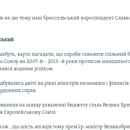
и на цю тему наш брюссельський кореспондент Славк
нський
мабуть, варто нагадати, що спроби схвалити спільний
о Союзу на 2007-й – 2013 -й роки протягом нинішньог
чалися жодним успіхом.
дбувались двічі на рівні міністрів економіки і фінансів
ордонних справ.
икання на шляху ухваленні бюджету стала Велика Брит
 в Європейському Союзі.
ож , що шість місяців тому прем’єр-міністр Великобрит