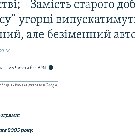
тві; - Замість старого до
усу” угорці випускатимут
ний, але безіменний авто
23:36
ь
Читати без VPN
обода як бажане джерело в Google
рограми:
дня 2005 року.