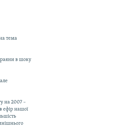
на тема
краяни в шоку
 але
у на 2007 –
в ефір нашої
льшість
нинішнього