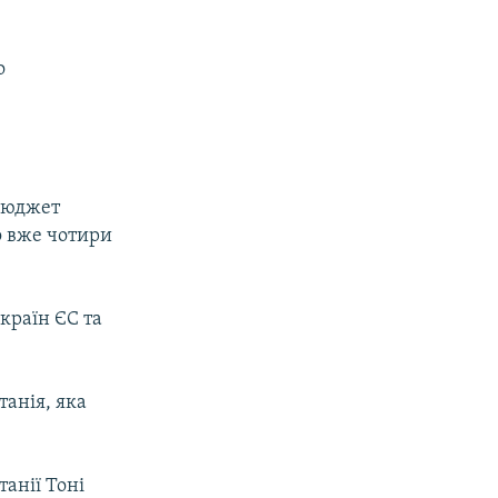
о
 бюджет
о вже чотири
 країн ЄС та
анія, яка
анії Тоні