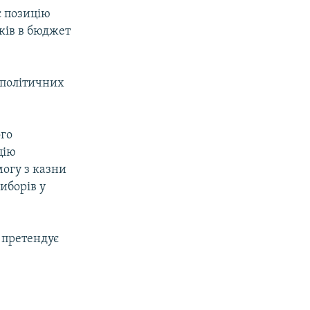
є позицію
ків в бюджет
 політичних
ого
цію
могу з казни
иборів у
н претендує