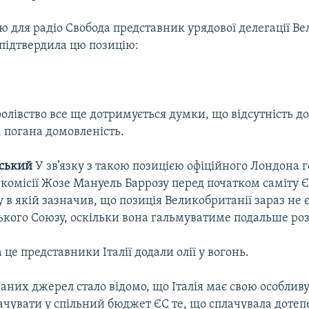
’ю для радіо Свобода представник урядової делегації В
підтвердила цю позицію:
олівство все ще дотримується думки, що відсутність д
 погана домовленість.
нський
У зв’язку з такою позицією офіційного Лондона 
комісії Жозе Мануель Баррозу перед початком саміту 
у в якій зазначив, що позиція Великобританії зараз не
ького Союзу, оскільки вона гальмуватиме подальше р
 це представники Італії додали олії у вогонь.
аних джерел стало відомо, що Італія має свою особливу
ачувати у спільний бюджет ЄС те, що сплачувала дотепе