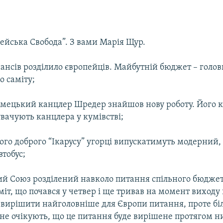
пейська Свобода”. З вами Марія Щур.
ансів розділило європейців. Майбутній бюджет – голов
о саміту;
імецький канцлер Шредер знайшов нову роботу. Його 
нувачують канцлера у кумівстві;
рого доброго “Ікарусу” угорці випускатимуть модерний,
тобус;
ий Союз розділений навколо питання спільного бюджет
міт, що почався у четвер і ще тривав на момент виходу 
є вирішити найголовніше для Європи питання, проте бі
в не очікують, що це питання буде вирішене протягом 