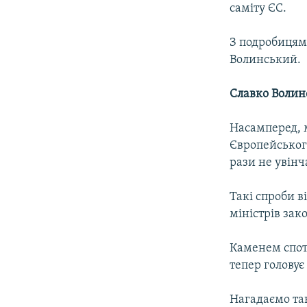
саміту ЄС.
З подробицям
Волинський.
Славко Воли
Насамперед, 
Європейськог
рази не увін
Такі спроби ві
міністрів зак
Каменем спот
тепер головує
Нагадаємо так