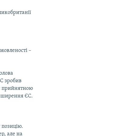
еликобританії
омовленості –
голова
ЄС зробив
 є прийнятною
озширення ЄС.
 позицію.
р, але на