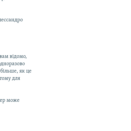
Алессандро
 вам відомо,
одноразово
 більше, як це
тому для
лер може