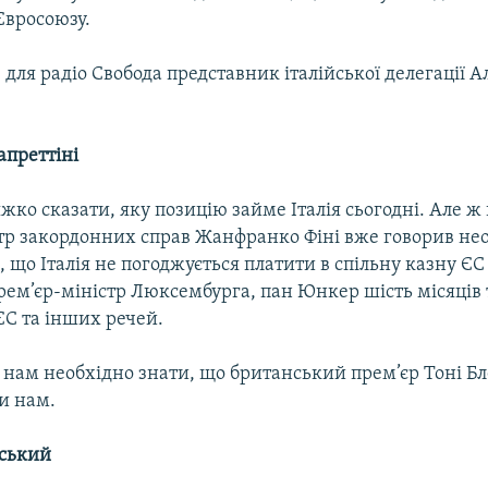
вросоюзу.
 для радіо Свобода представник італійської делегації 
апреттіні
жко сказати, яку позицію займе Італія сьогодні. Але ж
тр закордонних справ Жанфранко Фіні вже говорив не
, що Італія не погоджується платити в спільну казну ЄС
рем’єр-міністр Люксембурга, пан Юнкер шість місяців 
С та інших речей.
у нам необхідно знати, що британський прем’єр Тоні Б
и нам.
нський