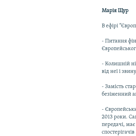
Марія Щур
В ефірі “Євро
- Питання фін
Європейськог
- Колишній н
від неї і зви
- Замість ста
безіменний ав
- Європейськ
2013 роки. Са
передачі, ма
спостерігачі