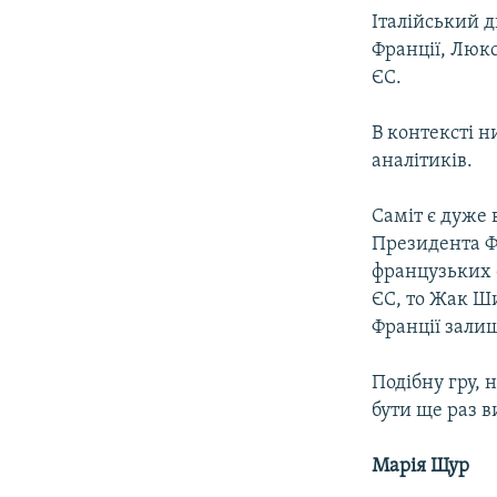
Італійський д
Франції, Люкс
ЄС.
В контексті 
аналітиків.
Саміт є дуже
Президента Ф
французьких ф
ЄС, то Жак Ш
Франції залиш
Подібну гру, 
бути ще раз в
Марія Щур