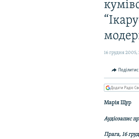
МУЛЬТИМЕДІА
кумівс
ФОТО
“Ікар
СПЕЦПРОЄКТИ
модер
ПОДКАСТИ
16 грудня 2005, 
Поділитис
Додати Радіо Св
Марія Щур
Аудіозапис п
Прага, 16 гру