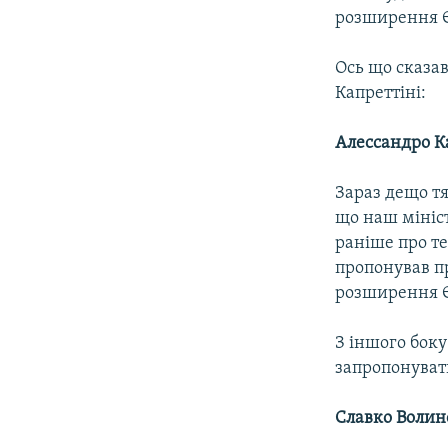
розширення Є
Ось що сказав
Капреттіні:
Алессандро К
Зараз дещо тя
що наш мініс
раніше про те
пропонував п
розширення Є
З іншого бок
запропонуват
Славко Воли