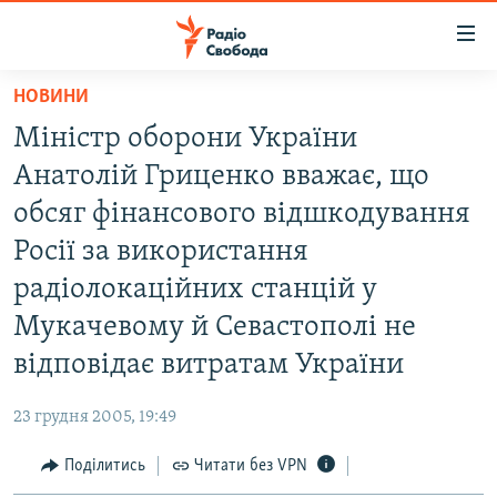
Доступність
посилання
Перейти
НОВИНИ
до
РАДІО СВОБОДА – 70 РОКІВ
Міністр оборони України
основного
ВСЕ ЗА ДОБУ
матеріалу
Анатолій Гриценко вважає, що
СТАТТІ
Перейти
обсяг фінансового відшкодування
до
ВІЙНА
ПОЛІТИКА
Росії за використання
основної
РОСІЙСЬКА «ФІЛЬТРАЦІЯ»
ЕКОНОМІКА
навігації
радіолокаційних станцій у
Перейти
ДОНБАС.РЕАЛІЇ
СУСПІЛЬСТВО
Мукачевому й Севастополі не
до
КРИМ.РЕАЛІЇ
КУЛЬТУРА
відповідає витратам України
пошуку
ТИ ЯК?
СПОРТ
23 грудня 2005, 19:49
СХЕМИ
УКРАЇНА
Поділитись
Читати без VPN
КИТАЙ.ВИКЛИКИ
СВІТ