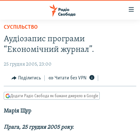
Доступність
посилання
Перейти
СУСПІЛЬСТВО
до
РАДІО СВОБОДА – 70 РОКІВ
Аудіозапис програми
основного
ВСЕ ЗА ДОБУ
матеріалу
“Економічний журнал”.
СТАТТІ
Перейти
до
25 грудня 2005, 23:00
ВІЙНА
ПОЛІТИКА
основної
РОСІЙСЬКА «ФІЛЬТРАЦІЯ»
Поділитись
Читати без VPN
ЕКОНОМІКА
навігації
Перейти
ДОНБАС.РЕАЛІЇ
СУСПІЛЬСТВО
до
Додати Радіо Свобода як бажане джерело в Google
КРИМ.РЕАЛІЇ
КУЛЬТУРА
пошуку
Марія Щур
ТИ ЯК?
СПОРТ
СХЕМИ
УКРАЇНА
Прага, 25 грудня 2005 року.
КИТАЙ.ВИКЛИКИ
СВІТ