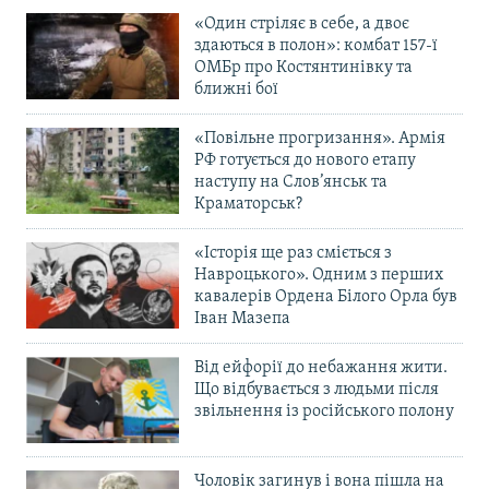
Усі сайти RFE/RL
«Один стріляє в себе, а двоє
здаються в полон»: комбат 157-ї
ОМБр про Костянтинівку та
ближні бої
«Повільне прогризання». Армія
РФ готується до нового етапу
наступу на Слов’янськ та
Краматорськ?
«Історія ще раз сміється з
Навроцького». Одним з перших
кавалерів Ордена Білого Орла був
Іван Мазепа
Від ейфорії до небажання жити.
Що відбувається з людьми після
звільнення із російського полону
Чоловік загинув і вона пішла на