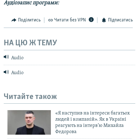
Аудіозапис програми:
МУЛЬТИМЕДІА
ФОТО
Поділитись
Читати без VPN
Підписатись
СПЕЦПРОЄКТИ
ПОДКАСТИ
НА ЦЮ Ж ТЕМУ
КРИМ РЕАЛІЇ
Audio
РУС
Audio
УКР
КТАТ
Читайте також
ДОЛУЧАЙСЯ!
«Я наступив на інтереси багатьох
людей і компаній». Як в Україні
реагують на інтерв’ю Михайла
Федорова