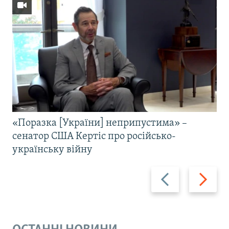
«Поразка [України] неприпустима» –
сенатор США Кертіс про російсько-
українську війну
Назад
Вперед