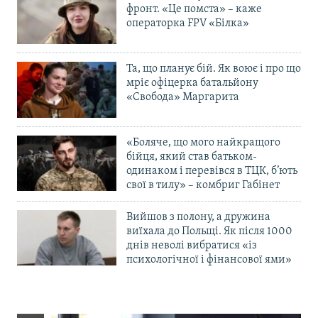
фронт. «Це помста» – каже
операторка FPV «Білка»
Та, що планує бій. Як воює і про що
мріє офіцерка батальйону
«Свобода» Маргарита
«Боляче, що мого найкращого
бійця, який став батьком-
одинаком і перевівся в ТЦК, б’ють
свої в тилу» – комбриг Габінет
Вийшов з полону, а дружина
виїхала до Польщі. Як після 1000
днів неволі вибратися «із
психологічної і фінансової ями»