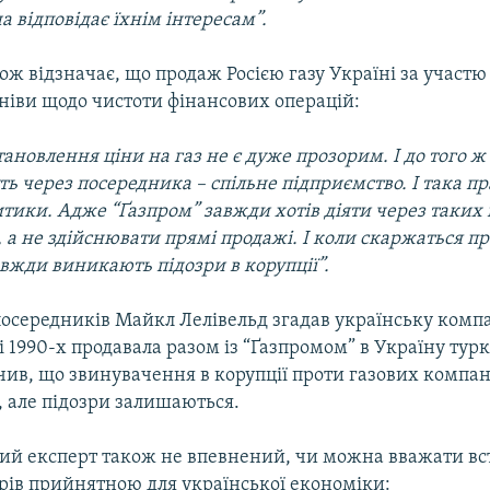
а відповідає їхнім інтересам”.
ож відзначає, що продаж Росією газу Україні за участ
ніви щодо чистоти фінансових операцій:
ановлення ціни на газ не є дуже прозорим. І до того ж
ь через посередника – спільне підприємство. І така п
итики. Адже “Ґазпром” завжди хотів діяти через таких
 а не здійснювати прямі продажі. І коли скаржаться пр
авжди виникають підозри в корупції”.
осередників Майкл Лелівельд згадав українську компа
і 1990-х продавала разом із “Ґазпромом” в Україну ту
ачив, що звинувачення в корупції проти газових компан
, але підозри залишаються.
й експерт також не впевнений, чи можна вважати вс
арів прийнятною для української економіки: