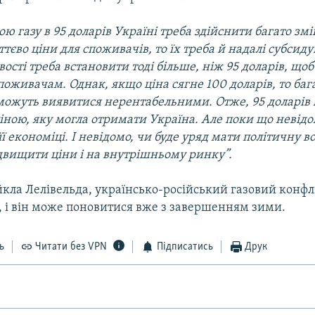
ною газу в 95 доларів Україні треба здійснити багато зм
тєво ціни для споживачів, то їх треба й надалі субсиду
ості треба встановити тоді більше, ніж 95 доларів, що
оживачам. Однак, якщо ціна сягне 100 доларів, то баг
можуть виявитися нерентабельними. Отже, 95 доларів
ною, яку могла отримати Україна. Але поки що невідом
 її економіці. І невідомо, чи буде уряд мати політичну 
ідвищити ціни і на внутрішньому ринку”.
кла Лелівельда, українсько-російський газовий конфл
, і він може поновитися вже з завершенням зими.
ь
Читати без VPN
Підписатись
Друк