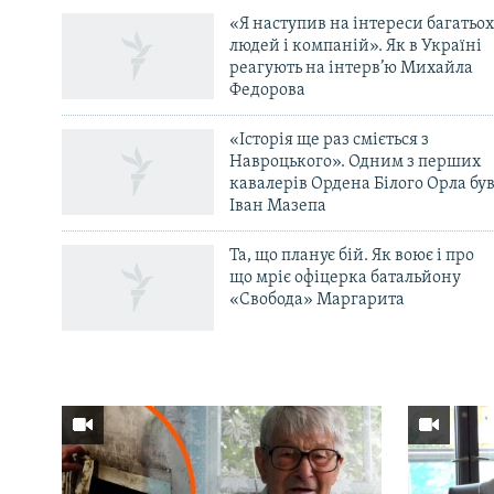
«Я наступив на інтереси багатьох
людей і компаній». Як в Україні
реагують на інтерв’ю Михайла
Федорова
«Історія ще раз сміється з
Навроцького». Одним з перших
кавалерів Ордена Білого Орла бу
Іван Мазепа
Та, що планує бій. Як воює і про
що мріє офіцерка батальйону
«Свобода» Маргарита