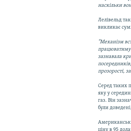
наскільки вон
Лелівельд так
викликає сум
“Механізм вст
працюватимут
зазнавала кр
посередників,
прозорості, з
Серед таких п
яку у середин
газ. Він зазн
були доведені
Американськи
ціну в 95 дол