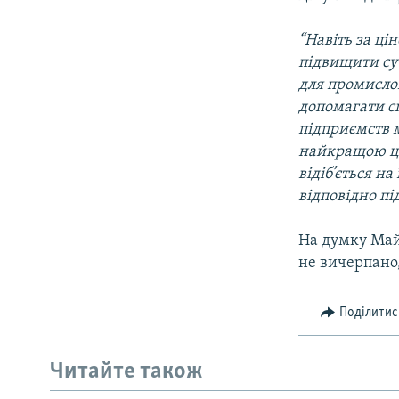
“Навіть за ці
підвищити сут
для промислов
допомагати сп
підприємств 
найкращою ці
відіб’ється на
відповідно п
На думку Май
не вичерпано
Поділитис
Читайте також