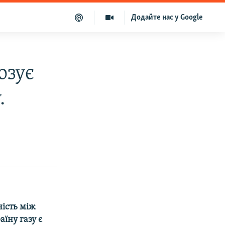
Додайте нас у Google
озує
.
ність між
їну газу є