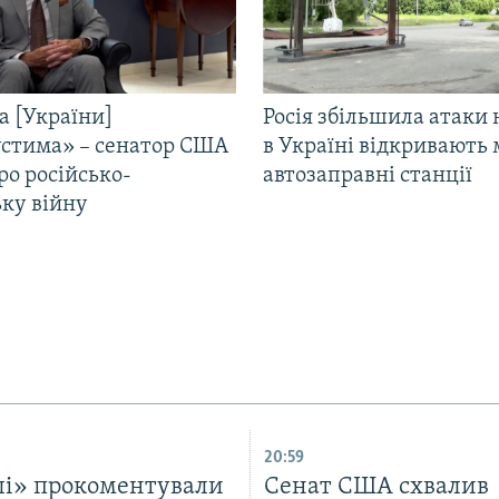
а [України]
Росія збільшила атаки 
стима» – сенатор США
в Україні відкривають 
ро російсько-
автозаправні станції
ьку війну
20:59
лі» прокоментували
Cенат США схвалив