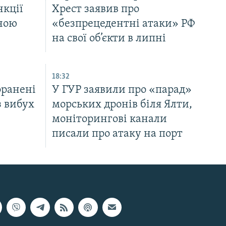
нкції
Хрест заявив про
жною
«безпрецедентні атаки» РФ
на свої об’єкти в липні
18:32
оранені
У ГУР заявили про «парад»
з вибух
морських дронів біля Ялти,
моніторингові канали
писали про атаку на порт