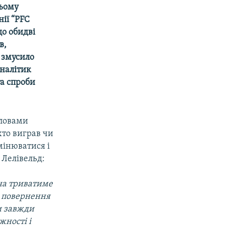
цьому
ії “PFC
що обидві
в,
 змусило
налітик
та спроби
словами
хто виграв чи
змінюватися і
Лелівельд:
она триватиме
о повернення
ки завжди
жності і