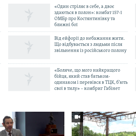
«Один стріляє в себе, а двоє
здаються в полон»: комбат 157-ї
ОМБр про Костянтинівку та
ближні бої
Від ейфорії до небажання жити.
Що відбувається з людьми після
в
звільнення із російського полону
«Боляче, що мого найкращого
бійця, який став батьком-
одинаком і перевівся в ТЦК, б’ють
свої в тилу» – комбриг Габінет