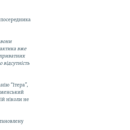
ю посередника
 вони
рактика вже
 приватних
о відсутність
нію “Ітера”,
ркменський
ій ніколи не
тановлену