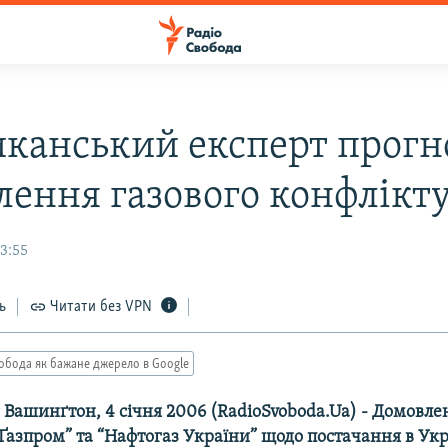
канський експерт прогн
лення газового конфлікту
3:55
ь
Читати без VPN
обода як бажане джерело в Google
 Вашинґтон, 4 січня 2006 (RadioSvoboda.Ua) - Домовле
азпром” та “Нафтогаз України” щодо постачання в Укра