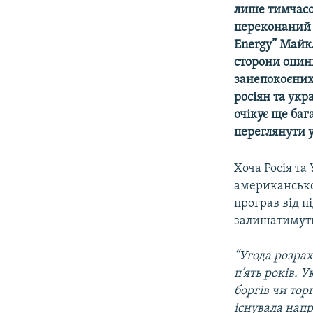
МУЛЬТИМЕДІА
лише тимчасо
ФОТО
переконаний 
Energy” Майкл
СПЕЦПРОЄКТИ
сторони опин
ПОДКАСТИ
занепокоєних
росіян та ук
очікує ще баг
переглянути 
Хоча Росія та
американсько
програв від п
залишатимуть
“Угода розрах
п’ять років. 
боргів чи тор
існувала напр