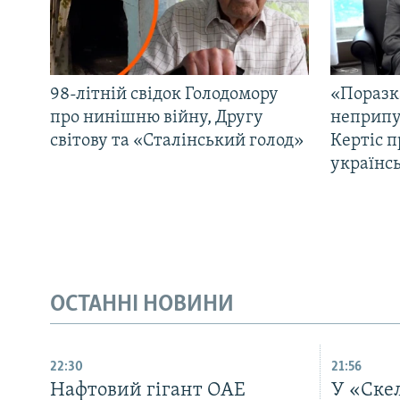
98-літній свідок Голодомору
«Поразк
про нинішню війну, Другу
неприпу
світову та «Сталінський голод»
Кертіс п
українс
ОСТАННІ НОВИНИ
22:30
21:56
Нафтовий гігант ОАЕ
У «Ске