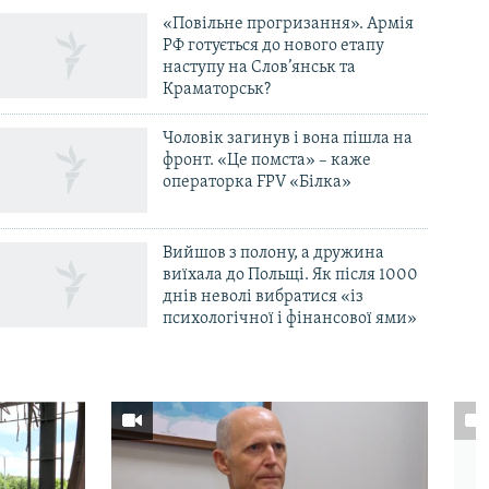
«Повільне прогризання». Армія
РФ готується до нового етапу
наступу на Слов’янськ та
Краматорськ?
Чоловік загинув і вона пішла на
фронт. «Це помста» – каже
операторка FPV «Білка»
Вийшов з полону, а дружина
виїхала до Польщі. Як після 1000
днів неволі вибратися «із
психологічної і фінансової ями»