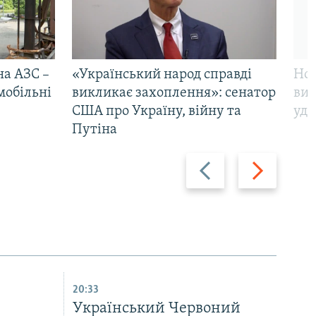
на АЗС –
«Український народ справді
Нов
мобільні
викликає захоплення»: сенатор
виж
США про Україну, війну та
уда
Путіна
Назад
Вперед
20:33
Український Червоний