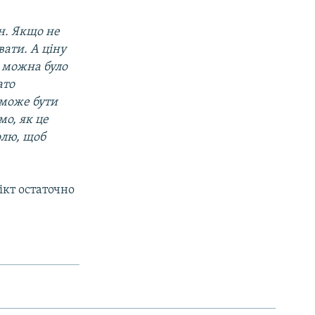
ін. Якщо не
вати. А ціну
б можна було
ато
 може бути
о, як це
волю, щоб
ікт остаточно