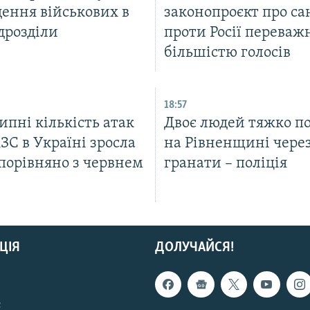
ення військових в
законопроєкт про са
дрозділи
проти Росії перева
більшістю голосів
18:57
липні кількість атак
Двоє людей тяжко п
ЗС в Україні зросла
на Рівненщині чере
порівняно з червнем
гранати – поліція
ЦІЯ
ДОЛУЧАЙСЯ!
с