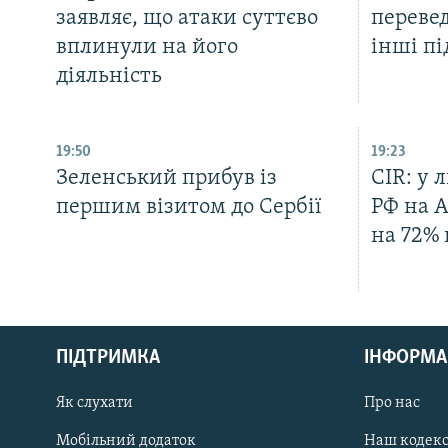
заявляє, що атаки суттєво
перевед
вплинули на його
інші пі
діяльність
19:50
19:23
Зеленський прибув із
CIR: у 
першим візитом до Сербії
РФ на А
на 72% 
КРИМ РЕАЛІЇ
РУС
ПІДТРИМКА
ІНФОРМА
УКР
КТАТ
Як слухати
Про нас
Мобільний додаток
Наш кодек
ДОЛУЧАЙСЯ!