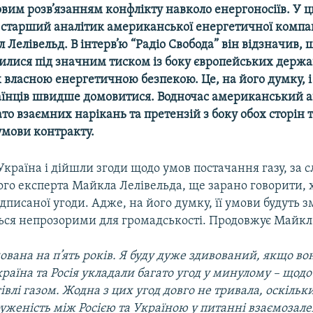
вим розв’язанням конфлікту навколо енергоносіїв. У 
старший аналітик американської енергетичної компан
 Лелівельд. В інтерв’ю “Радіо Свобода” він відзначив, 
илися під значним тиском із боку європейських держа
 власною енергетичною безпекою. Це, на його думку, і
раїнців швидше домовитися. Водночас американський а
ато взаємних нарікань та претензій з боку обох сторін 
умови контракту.
 Україна і дійшли згоди щодо умов постачання газу, за 
го експерта Майкла Лелівельда, ще зарано говорити, 
ідписаної угоди. Адже, на його думку, її умови будуть 
ся непрозорими для громадськості. Продовжує Майкл 
ована на п’ять років. Я буду дуже здивований, якщо в
Україна та Росія укладали багато угод у минулому – щод
гівлі газом. Жодна з цих угод довго не тривала, оскіль
уженість між Росією та Україною у питанні взаємозале