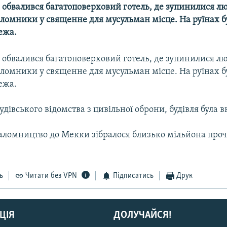
 обвалився багатоповерховий готель, де зупинилися л
ломники у священне для мусульман місце. На руїнах бу
ежа.
 обвалився багатоповерховий готель, де зупинилися л
ломники у священне для мусульман місце. На руїнах бу
ежа.
удівського відомства з цивільної оброни, будівля була в
аломництво до Мекки зібралося близько мільйона проча
ь
Читати без VPN
Підписатись
Друк
ЦІЯ
ДОЛУЧАЙСЯ!