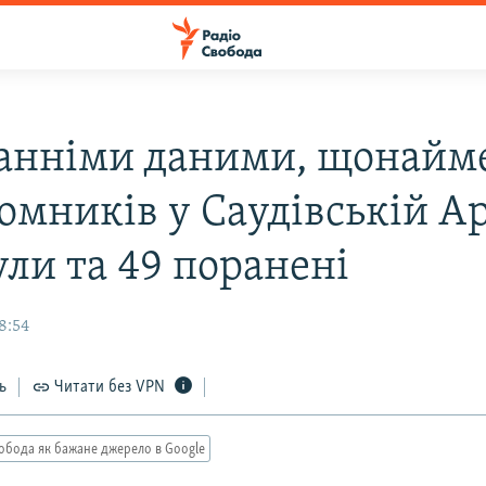
танніми даними, щонай
омників у Саудівській Ар
ули та 49 поранені
8:54
ь
Читати без VPN
обода як бажане джерело в Google