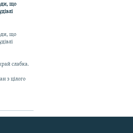
юди, що
дівлі
юди, що
дівлі
край слабка.
н з цілого