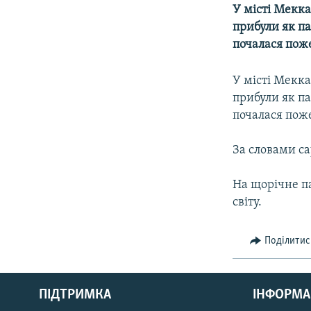
КИТАЙ.ВИКЛИКИ
У місті Мекка
МУЛЬТИМЕДІА
прибули як па
почалася пож
ФОТО
СПЕЦПРОЄКТИ
У місті Мекка
прибули як па
ПОДКАСТИ
почалася пож
За словами са
На щорічне п
світу.
Поділитис
КРИМ РЕАЛІЇ
РУС
ПІДТРИМКА
ІНФОРМА
УКР