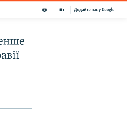
Додайте нас у Google
менше
авії