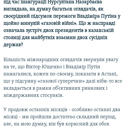
під час інавгурації Нурсултана Назарбаєва
МУЛЬТИМЕДІА
виглядала, на думку багатьох оглядачів, як
ФОТО
своєрідний підсумок перемоги Владіміра Путіна у
щойно минулій «газовій війні». Що ж насправді
СПЕЦПРОЄКТИ
означала зустріч двох президентів в казахській
ПОДКАСТИ
столиці для майбутніх взаємин двох сусідніх
держав?
КРИМ РЕАЛІЇ
РУС
Більшість міжнародних оглядачів звернули увагу
на те, що Віктор Ющенко і Владімір Путін
УКР
намагалися, кожен по-своєму, показати в Астані,
КТАТ
що у підсумку «газової суперечки» далі ніби-то все
вкладається в рамки об’єктивних ринкових і
ДОЛУЧАЙСЯ!
міждержавних стосунків.
У продовж останніх місяців - особливо останні два
місяці - ми пройшли достатеьо складний період,
але, на мою думку, він був корисний для обох