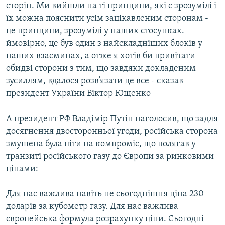
сторін. Ми вийшли на ті принципи, які є зрозумілі і
Усі сайти RFE/RL
їх можна пояснити усім зацікавленим сторонам -
це принципи, зрозумілі у наших стосунках.
ймовірно, це був один з найскладніших блоків у
наших взаєминах, а отже я хотів би привітати
обидві сторони з тим, що завдяки докладеним
зусиллям, вдалося розв’язати це все - сказав
президент України Віктор Ющенко
А президент РФ Владімір Путін наголосив, що задля
досягнення двосторонньої угоди, російська сторона
змушена була піти на компроміс, що полягав у
транзиті російського газу до Європи за ринковими
цінами:
Для нас важлива навіть не сьогоднішня ціна 230
доларів за кубометр газу. Для нас важлива
європейська формула розрахунку ціни. Сьогодні