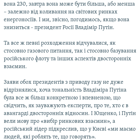
вона 230, завтра вона може бути більша, або менша
– залежно від коливання на світових ринках
енергоносіїв. І ми, звісно, погодимось, якщо вона
знизиться - президент Росії Владімір Путін.
Та все ж певні розходження відчувалися, як
стосовно газового питання, так і стосовно базування
російського флоту та інших аспектів двосторонніх
взаємин.
Заяви обох президентів з приводу газу не дуже
відрізнялися, хоча тональність Владіміра Путіна
була все ж більш конкретною і впевненою, що
свідчить, як зауважують експерти, про те, хто є в
авангарді двосторонніх відносин. І Ющенко, і Путін
вели мову про «вибір ринкових взаємин», а
російський лідер підкреслив, що у Києві «ми маємо
людей, які роблять те, що говорять».