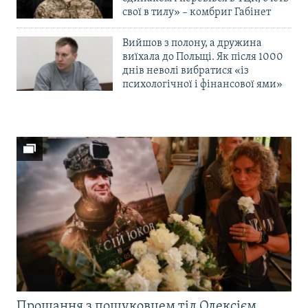
свої в тилу» – комбриг Габінет
Вийшов з полону, а дружина
виїхала до Польщі. Як після 1000
днів неволі вибратися «із
психологічної і фінансової ями»
Прощання з пошуковцем тіл Олексієм