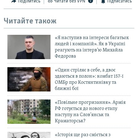
Поділитись
Читати без VPN
Підписатись
Читайте також
«Я наступив на інтереси багатьох
людей і компаній». Як в Україні
реагують на інтерв’ю Михайла
Федорова
«Один стріляє в себе, а двоє
здаються в полон»: комбат 157-ї
ОМБр про Костянтинівку та
ближні бої
«Повільне прогризання». Армія
РФ готується до нового етапу
наступу на Слов’янськ та
Краматорськ?
«Історія ще раз сміється з