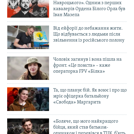
Навроцького». Одним з перших
кавалерів Ордена Білого Орла був
Іван Мазепа
Від ейфорії до небажання жити.
Що відбувається з людьми після
звільнення із російського полону
Чоловік загинув і вона пішла на
фронт. «Це помста» – каже
операторка FPV «Білка»
Та, що планує бій. Як воює і про що
мріє офіцерка батальйону
«Свобода» Маргарита
«Боляче, що мого найкращого
бійця, який став батьком-
одинаком і перевівся в ТЦК, б’ють