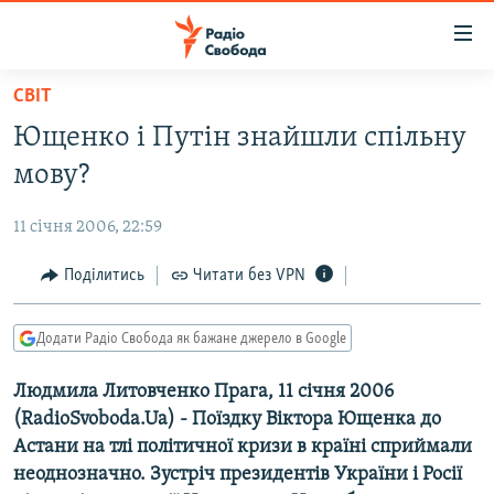
Доступність
посилання
Перейти
СВІТ
до
РАДІО СВОБОДА – 70 РОКІВ
Ющенко і Путін знайшли спільну
основного
ВСЕ ЗА ДОБУ
матеріалу
мову?
СТАТТІ
Перейти
до
11 січня 2006, 22:59
ВІЙНА
ПОЛІТИКА
основної
РОСІЙСЬКА «ФІЛЬТРАЦІЯ»
Поділитись
Читати без VPN
ЕКОНОМІКА
навігації
Перейти
ДОНБАС.РЕАЛІЇ
СУСПІЛЬСТВО
до
Додати Радіо Свобода як бажане джерело в Google
КРИМ.РЕАЛІЇ
КУЛЬТУРА
пошуку
Людмила Литовченко Прага, 11 січня 2006
ТИ ЯК?
СПОРТ
(RadioSvoboda.Ua) - Поїздку Віктора Ющенка до
СХЕМИ
УКРАЇНА
Астани на тлі політичної кризи в країні сприймали
неоднозначно. Зустріч президентів України і Росії
КИТАЙ.ВИКЛИКИ
СВІТ