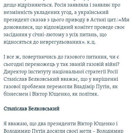
дещо відрізняються. Росія заявляла і заявляє про
незмінність укладених угод, а український
президент сказав з цього приводу в Астані цит.:«Ми
домовилися, що відповідний комітет проведе своє
засідання у січні-лютому з усіх питань, що
відносяться до неврегульованих». к.ц.
І все ж, повертаючись до газового питання, чи є
сьогодні переможець у так званій газовій війні?
Директор інституту національної стратегії Росії
Станіслав Белковський вважає, що у вирішенні
газової проблеми перемогли Владімір Путін, як
бізнесмен і Віктор Ющенко, як політик.
Станіслав Белковський
Я вважаю, що два президенти Віктор Ющенко і
Володимир Путін досягли своєї мети – Володимир