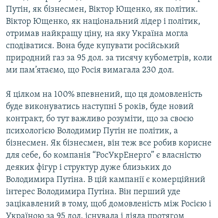
Путін, як бізнесмен, Віктор Ющенко, як політик.
Віктор Ющенко, як національний лідер і політик,
отримав найкращу ціну, на яку Україна могла
сподіватися. Вона буде купувати російський
природний газ за 95 дол. за тисячу кубометрів, коли
ми пам’ятаємо, що Росія вимагала 230 дол.
Я цілком на 100% впевнений, що ця домовленість
буде виконуватись наступні 5 років, буде новий
контракт, бо тут важливо розуміти, що за своєю
психологією Володимир Путін не політик, а
бізнесмен. Як бізнесмен, він теж все робив корисне
для себе, бо компанія “РосУкрЕнерго” є власністю
деяких фігур і структур дуже близьких до
Володимира Путіна. В цій кампанії є комерційний
інтерес Володимира Путіна. Він перший уде
зацікавлений в тому, щоб домовленість між Росією і
Україною за 95 дол. існувала і діяла протягом