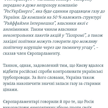
передано в дуже непрозору компанію
“РосУкрЕнерго”, яка буде єдиним продавцем газу до
України. Ця компанія на 50 % належить структурі
“Райффайзен Інтернешнл”, власники якої є
анонімними. Таким чином власники
неконтрольних пакетів акцій у “Ґазпромі”, а також
західні політики можуть говорити про можливу
політичну корупцію через цю таємничу угоду”
, –
сказав член Європарламенту.
Таннок, однак, задоволений тим, що Києву вдалося
відбити російські спроби контролювати українські
трубопроводи. За його словами, Україна також
зуміла накопичити значні запаси газу за старими
цінами.
Європарламентарі говорили й про те, що Росія
використовує енергетичну зброю проти своїх