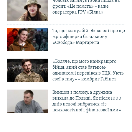
Чоловік загинув і вона пішла на
фронт. «Це помста» – каже
операторка FPV «Білка»
Та, що планує бій. Як воює і про що
мріє офіцерка батальйону
«Свобода» Маргарита
«Боляче, що мого найкращого
бійця, який став батьком-
одинаком і перевівся в ТЦК, б’ють
свої в тилу» – комбриг Габінет
Вийшов з полону, а дружина
виїхала до Польщі. Як після 1000
днів неволі вибратися «із
психологічної і фінансової ями»