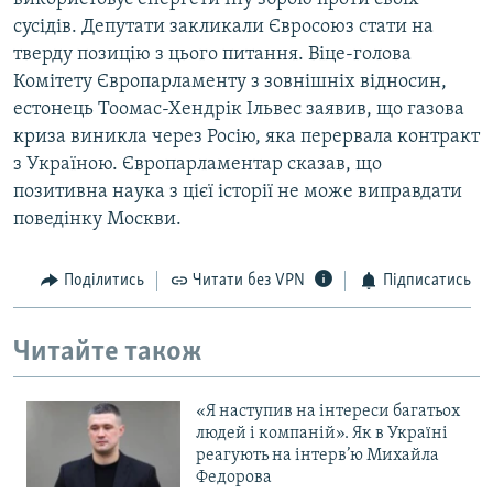
сусідів. Депутати закликали Євросоюз стати на
тверду позицію з цього питання. Віце-голова
Комітету Європарламенту з зовнішніх відносин,
естонець Тоомас-Хендрік Ільвес заявив, що газова
криза виникла через Росію, яка перервала контракт
з Україною. Європарламентар сказав, що
позитивна наука з цієї історії не може виправдати
поведінку Москви.
Поділитись
Читати без VPN
Підписатись
Читайте також
«Я наступив на інтереси багатьох
людей і компаній». Як в Україні
реагують на інтерв’ю Михайла
Федорова