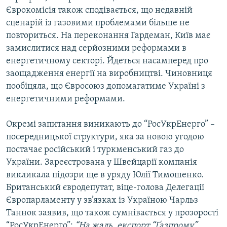
Усі сайти RFE/RL
Єврокомісія також сподівається, що недавній
сценарій із газовими проблемами більше не
повториться. На переконання Гардеман, Київ має
замислитися над серйозними реформами в
енергетичному секторі. Йдеться насамперед про
заощадження енергії на виробництві. Чиновниця
пообіцяла, що Євросоюз допомагатиме Україні з
енергетичними реформами.
Окремі запитання виникають до “РосУкрЕнерго” –
посередницької структури, яка за новою угодою
постачає російський і туркменський газ до
України. Зареєстрована у Швейцарії компанія
викликала підозри ще в уряду Юлії Тимошенко.
Британський євродепутат, віце-голова Делегації
Європарламенту у зв’язках із Україною Чарльз
Таннок заявив, що також сумнівається у прозорості
“РосУкрЕнерго”:
“На жаль, експорт “Ґазпрому”