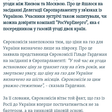
угоди між Києвом та Москвою. Про це йшлося на
МУЛЬТИМЕДІА
засіданні Делегації Європарламенту у зв’язках із
ФОТО
Україною. Учасники зустрічі також запитували, чи
СПЕЦПРОЄКТИ
можна довіряти компанії “РосУкрЕнерго”, яка є
посередником у газовій угоді двох країн.
ПОДКАСТИ
Єврокомісія занепокоєна тим, що ціни на газ для
КРИМ РЕАЛІЇ
України визначено лише на півроку. Про це
РУС
заявила представниця Єврокомісії Гільде Гардеман
УКР
на засіданні в Європарламенті:
“У той час як угода
встановлює ціну за транзит газу на п’ять років, ми
КТАТ
звертаємо увагу, що ціну на газ для України
визначено на шість місяців. Єврокомісія за цим
ДОЛУЧАЙСЯ!
уважно стежитиме”,
– сказала Гардеман.
За її словами, Єврокомісія вітає той факт, що газ із
Росії до України вперше постачатиметься не за
бартером, а на ринковій ціновій основі.