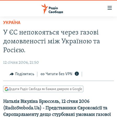
Доступність
посилання
Перейти
УКРАЇНА
до
РАДІО СВОБОДА – 70 РОКІВ
У ЄС непокояться через газові
основного
ВСЕ ЗА ДОБУ
матеріалу
домовленості між Україною та
СТАТТІ
Перейти
Росією.
до
ВІЙНА
ПОЛІТИКА
основної
12 січня 2006, 21:50
РОСІЙСЬКА «ФІЛЬТРАЦІЯ»
ЕКОНОМІКА
навігації
Перейти
Поділитись
Читати без VPN
ДОНБАС.РЕАЛІЇ
СУСПІЛЬСТВО
до
КРИМ.РЕАЛІЇ
КУЛЬТУРА
пошуку
Додати Радіо Свобода як бажане джерело в Google
ТИ ЯК?
СПОРТ
Наталія Вікуліна Брюссель, 12 січня 2006
СХЕМИ
УКРАЇНА
(RadioSvoboda.Ua) - Представники Єврокомісії та
КИТАЙ.ВИКЛИКИ
СВІТ
Європарламенту дещо стурбовані умовами газової