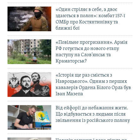
«Один стріляє в себе, а двоє
здаються в полон»: комбат 157-ї
ОМБр про Костянтинівку та
ближні бої
«Повільне прогризання». Армія
РФ готується до нового етапу
наступу на Слов’янськ та
Краматорськ?
«Історія ще раз сміється з
Навроцького». Одним з перших
кавалерів Ордена Білого Орла був
Іван Мазепа
Від ейфорії до небажання жити.
Що відбувається з людьми після
звільнення із російського полону