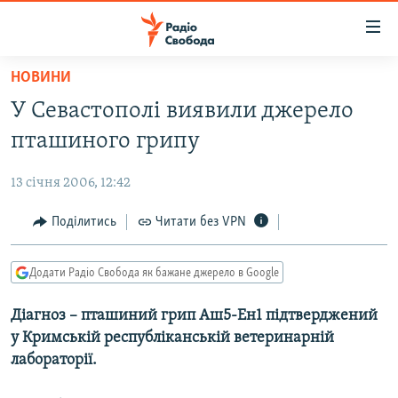
Доступність
посилання
Перейти
НОВИНИ
до
РАДІО СВОБОДА – 70 РОКІВ
У Севастополі виявили джерело
основного
ВСЕ ЗА ДОБУ
матеріалу
пташиного грипу
СТАТТІ
Перейти
до
13 січня 2006, 12:42
ВІЙНА
ПОЛІТИКА
основної
РОСІЙСЬКА «ФІЛЬТРАЦІЯ»
Поділитись
Читати без VPN
ЕКОНОМІКА
навігації
Перейти
ДОНБАС.РЕАЛІЇ
СУСПІЛЬСТВО
до
Додати Радіо Свобода як бажане джерело в Google
КРИМ.РЕАЛІЇ
КУЛЬТУРА
пошуку
Діагноз – пташиний грип Аш5-Ен1 підтверджений
ТИ ЯК?
СПОРТ
у Кримській республіканській ветеринарній
СХЕМИ
УКРАЇНА
лабораторії.
КИТАЙ.ВИКЛИКИ
СВІТ