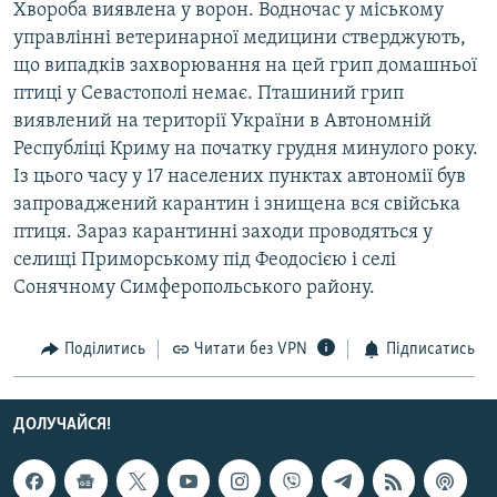
Хвороба виявлена у ворон. Водночас у міському
МУЛЬТИМЕДІА
управлінні ветеринарної медицини стверджують,
ФОТО
що випадків захворювання на цей грип домашньої
птиці у Севастополі немає. Пташиний грип
СПЕЦПРОЄКТИ
виявлений на території України в Автономній
ПОДКАСТИ
Республіці Криму на початку грудня минулого року.
Із цього часу у 17 населених пунктах автономії був
КРИМ РЕАЛІЇ
запроваджений карантин і знищена вся свійська
РУС
птиця. Зараз карантинні заходи проводяться у
селищі Приморському під Феодосією і селі
УКР
Сонячному Симферопольського району.
КТАТ
Поділитись
Читати без VPN
Підписатись
ДОЛУЧАЙСЯ!
ДОЛУЧАЙСЯ!