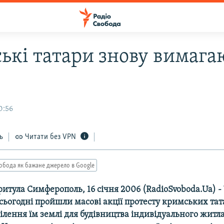
ькі татари знову вимага
0:56
ь
Читати без VPN
обода як бажане джерело в Google
тула Симферополь, 16 січня 2006 (RadioSvoboda.Ua) -
сьогодні пройшли масові акції протесту кримських тат
лення їм землі для будівництва індивідуального житла