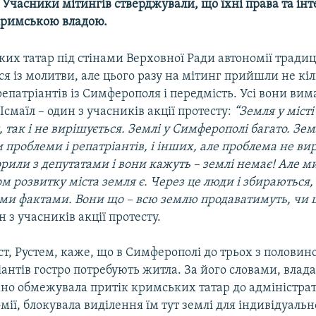
Учасники мітингів стверджували, що їхні права та інтер
кримською владою.
их татар під стінами Верховної Ради автономії тради
я із молитви, але цього разу на мітинг прийшли не кіл
репатріантів із Симферополя і передмість. Усі вони ви
 Ісмаїл – один з учасників акції протесту:
“Земля у місті
 так і не вирішується. Землі у Симферополі багато. Зем
проблеми і репатріантів, і інших, але проблема не вир
рили з депутатами і вони кажуть – землі немає! Але м
ом розвитку міста земля є. Через це люди і збираються,
ими фактами. Вони що – всю землю продаватимуть, чи 
 з учасників акції протесту.
т, Рустем, каже, що в Симферополі до трьох з половин
антів гостро потребують житла. За його словами, влада
но обмежувала притік кримських татар до адміністра
мії, блокувала виділення їм тут землі для індивідуальн