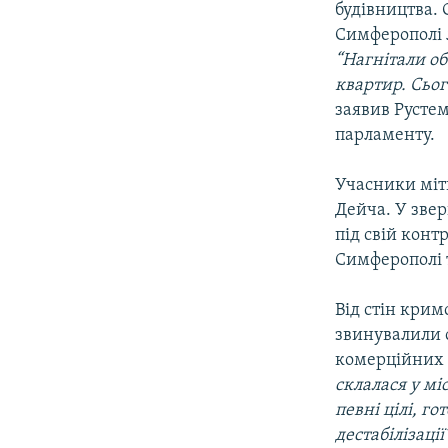
будівництва.
Симферополі л
“Нагнітали об
квартир. Сьог
заявив Рустем
парламенту.
Учасники міт
Дейча. У звер
під свій конт
Симферополі 
Від стін крим
звинувалили 
комерційних с
склалася у мі
певні цілі, г
дестабілізації