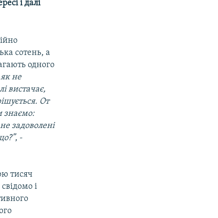
есі і далі
ційно
ька сотень, а
магають одного
 як не
лі вистачає,
ішується. От
и знаємо:
 не задоволені
що?”
, -
ою тисяч
 свідомо і
тивного
ого