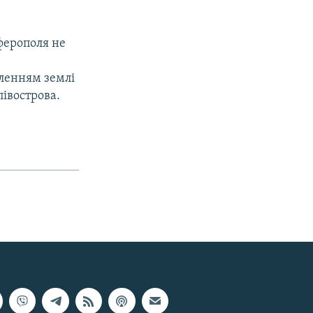
ферополя не
іленням землі
івострова.