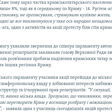
 Саме тому зараз частка кримськотатарського населенн
ише 8%, тоді як в середньому по Криму – 14. Рустем-а
становку, не прописували, стримували купівлю житла,
одні це все вихлюпнулося у таке ось народне незадово
-ага, один з активістів на акції протесту біля стін кри
ингу ухвалили звернення до спікера парламенту автон
ненні репатріанти закликали голову Верховної Ради ав
роль розв’язання проблем наділення кримських татар 
та інших регіонах Криму.
ського парламенту учасники акції перейшди до міської
симферопольську владу у лобіюванні інтересів наближ
труктур та ігноруванні прав репатріантів:
“У ситуації,
сті, винна міська влада. Зрозуміло, що чиновники, пер
отові перетворити Крим у вогнище розбрату і міжнаціон
”
, - заявила одна з учасниць сьогоднішніх акцій проте