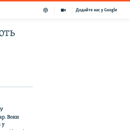
Додайте нас у Google
ють
 У
ар. Вони
 у