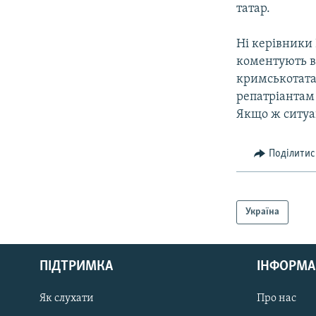
татар.
Ні керівники
коментують в
кримськотатар
репатріантам 
Якщо ж ситуа
Поділитис
Україна
КРИМ РЕАЛІЇ
РУС
ПІДТРИМКА
ІНФОРМА
УКР
КТАТ
Як слухати
Про нас