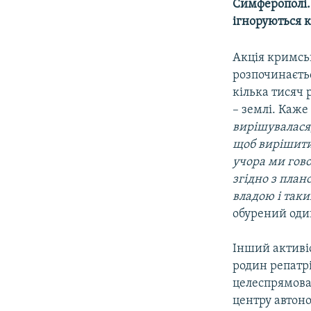
КИТАЙ.ВИКЛИКИ
Симферополі. 
ігноруються 
МУЛЬТИМЕДІА
ФОТО
Акція кримськ
розпочинаєтьс
СПЕЦПРОЄКТИ
кілька тисяч 
ПОДКАСТИ
– землі. Каже
вирішувалася,
щоб вирішити 
учора ми гово
згідно з план
владою і так
обурений один
Інший активіс
родин репатрі
целеспрямова
центру автоно