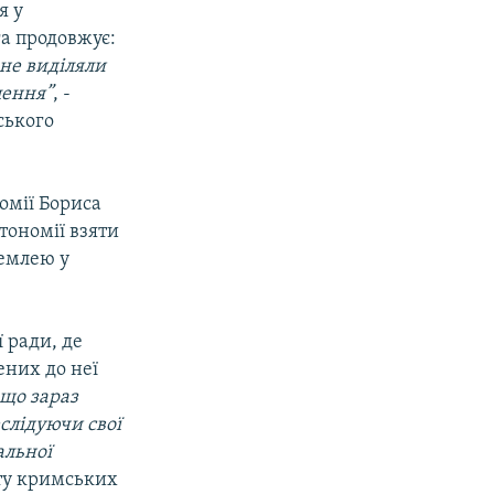
я у
га продовжує:
 не виділяли
лення”
, -
мського
омії Бориса
тономії взяти
землею у
 ради, де
ених до неї
 що зараз
еслідуючи свої
альної
сту кримських