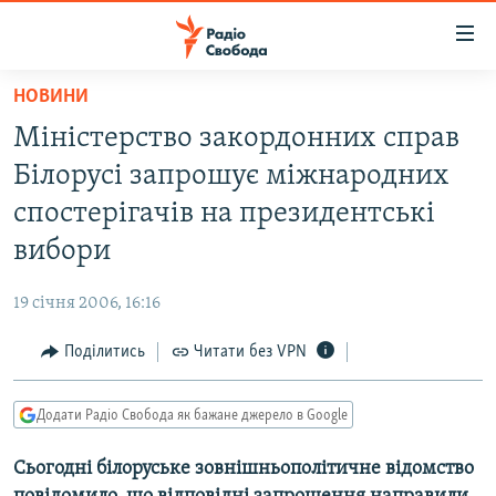
Доступність
посилання
Перейти
НОВИНИ
до
РАДІО СВОБОДА – 70 РОКІВ
Міністерство закордонних справ
основного
ВСЕ ЗА ДОБУ
матеріалу
Білорусі запрошує міжнародних
СТАТТІ
Перейти
спостерігачів на президентські
до
ВІЙНА
ПОЛІТИКА
вибори
основної
РОСІЙСЬКА «ФІЛЬТРАЦІЯ»
ЕКОНОМІКА
навігації
19 січня 2006, 16:16
Перейти
ДОНБАС.РЕАЛІЇ
СУСПІЛЬСТВО
до
Поділитись
Читати без VPN
КРИМ.РЕАЛІЇ
КУЛЬТУРА
пошуку
ТИ ЯК?
СПОРТ
Додати Радіо Свобода як бажане джерело в Google
СХЕМИ
УКРАЇНА
Сьогодні білоруське зовнішньополітичне відомство
КИТАЙ.ВИКЛИКИ
СВІТ