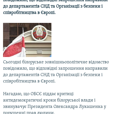
повідомило, що відповідні запрошення направили
МУЛЬТИМЕДІА
до департаментів СНД та Організації з безпеки і
співробітництва в Європі.
ФОТО
СПЕЦПРОЄКТИ
ПОДКАСТИ
КРИМ РЕАЛІЇ
РУС
УКР
Сьогодні білоруське зовнішньополітичне відомство
повідомило, що відповідні запрошення направили
КТАТ
до департаментів СНД та Організації з безпеки і
співробітництва в Європі.
ДОЛУЧАЙСЯ!
Нагадаю, що ОБСЄ піддає критиці
антидемократичні кроки білоруської влади і
звинувачує Президента Олександра Лукашенка у
порушенні прав людини.