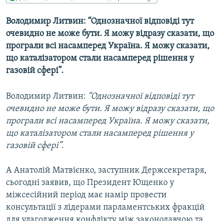
МУЛЬТИМЕДІА
Володимир Литвин: “Однозначної відповіді тут
ФОТО
очевидно не може бути. Я можу відразу сказати, що
СПЕЦПРОЄКТИ
програли всі насамперед Україна. Я можу сказати,
що каталізатором стали насамперед рішення у
ПОДКАСТИ
газовій сфері”.
КРИМ РЕАЛІЇ
Володимир Литвин:
“Однозначної відповіді тут
РУС
очевидно не може бути. Я можу відразу сказати, що
УКР
програли всі насамперед Україна. Я можу сказати,
що каталізатором стали насамперед рішення у
КТАТ
газовій сфері”.
ДОЛУЧАЙСЯ!
А Анатолій Матвієнко, заступник Держсекретаря,
сьогодні заявив, що Президент Ющенко у
міжсесійний період має намір провести
консультації з лідерами парламентських фракцій
для улагодження конфлікту між законодавчою та