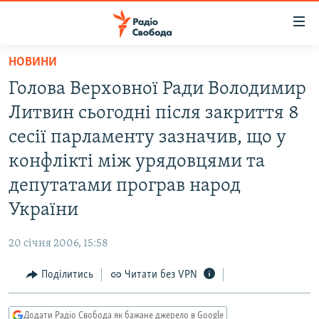
Доступність
посилання
Перейти
НОВИНИ
до
РАДІО СВОБОДА – 70 РОКІВ
Голова Верховної Ради Володимир
основного
ВСЕ ЗА ДОБУ
матеріалу
Литвин сьогодні після закриття 8
СТАТТІ
Перейти
сесії парламенту зазначив, що у
до
ВІЙНА
ПОЛІТИКА
конфлікті між урядовцями та
основної
РОСІЙСЬКА «ФІЛЬТРАЦІЯ»
ЕКОНОМІКА
навігації
депутатами програв народ
Перейти
ДОНБАС.РЕАЛІЇ
СУСПІЛЬСТВО
України
до
КРИМ.РЕАЛІЇ
КУЛЬТУРА
пошуку
20 січня 2006, 15:58
ТИ ЯК?
СПОРТ
Поділитись
Читати без VPN
СХЕМИ
УКРАЇНА
КИТАЙ.ВИКЛИКИ
СВІТ
Додати Радіо Свобода як бажане джерело в Google