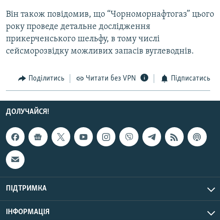
Він також повідомив, що “Чорноморнафтогаз” цього
року проведе детальне дослідження
Усі сайти RFE/RL
прикерченського шельфу, в тому числі
сейсморозвідку можливих запасів вуглеводнів.
Поділитись
Читати без VPN
Підписатись
ДОЛУЧАЙСЯ!
ПІДТРИМКА
ІНФОРМАЦІЯ