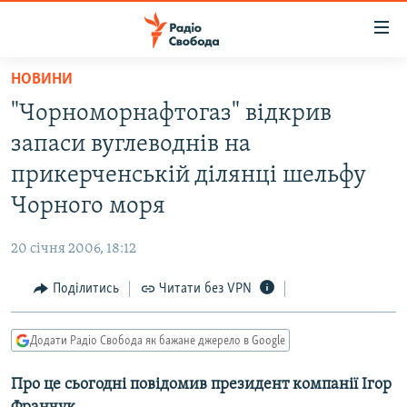
Доступність
посилання
Перейти
НОВИНИ
до
РАДІО СВОБОДА – 70 РОКІВ
"Чорноморнафтогаз" відкрив
основного
ВСЕ ЗА ДОБУ
матеріалу
запаси вуглеводнів на
СТАТТІ
Перейти
прикерченській ділянці шельфу
до
ВІЙНА
ПОЛІТИКА
Чорного моря
основної
РОСІЙСЬКА «ФІЛЬТРАЦІЯ»
ЕКОНОМІКА
навігації
20 січня 2006, 18:12
Перейти
ДОНБАС.РЕАЛІЇ
СУСПІЛЬСТВО
до
Поділитись
Читати без VPN
КРИМ.РЕАЛІЇ
КУЛЬТУРА
пошуку
ТИ ЯК?
СПОРТ
Додати Радіо Свобода як бажане джерело в Google
СХЕМИ
УКРАЇНА
Про це сьогодні повідомив президент компанії Ігор
ПРИАЗОВ’Я
СВІТ