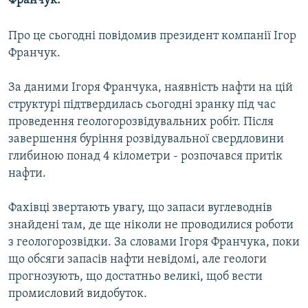
Франчук.
КИТАЙ.ВИКЛИКИ
Про це сьогодні повідомив президент компанії Ігор
МУЛЬТИМЕДІА
Франчук.
ФОТО
СПЕЦПРОЄКТИ
За даними Ігоря Франчука, наявність нафти на цій
структурі підтвердилась сьогодні зранку під час
ПОДКАСТИ
проведення геологорозвідувальних робіт. Після
завершення буріння розвідувальної свердловини
КРИМ РЕАЛІЇ
глибиною понад 4 кілометри - розпочався притік
РУС
нафти.
УКР
Фахівці звертають увагу, що запаси вуглеводнів
КТАТ
знайдені там, де ще ніколи не проводилися роботи
з геологорозвідки. За словами Ігоря Франчука, поки
ДОЛУЧАЙСЯ!
що обсяги запасів нафти невідомі, але геологи
прогнозують, що достатньо великі, щоб вести
промисловий видобуток.