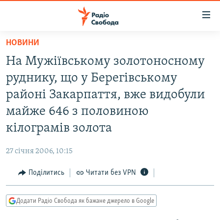
Доступність
посилання
Перейти
НОВИНИ
до
РАДІО СВОБОДА – 70 РОКІВ
На Мужіївському золотоносному
основного
ВСЕ ЗА ДОБУ
матеріалу
руднику, що у Берегівському
СТАТТІ
Перейти
районі Закарпаття, вже видобули
до
ВІЙНА
ПОЛІТИКА
майже 646 з половиною
основної
РОСІЙСЬКА «ФІЛЬТРАЦІЯ»
ЕКОНОМІКА
навігації
кілограмів золота
Перейти
ДОНБАС.РЕАЛІЇ
СУСПІЛЬСТВО
до
27 січня 2006, 10:15
КРИМ.РЕАЛІЇ
КУЛЬТУРА
пошуку
Поділитись
Читати без VPN
ТИ ЯК?
СПОРТ
СХЕМИ
УКРАЇНА
Додати Радіо Свобода як бажане джерело в Google
КИТАЙ.ВИКЛИКИ
СВІТ