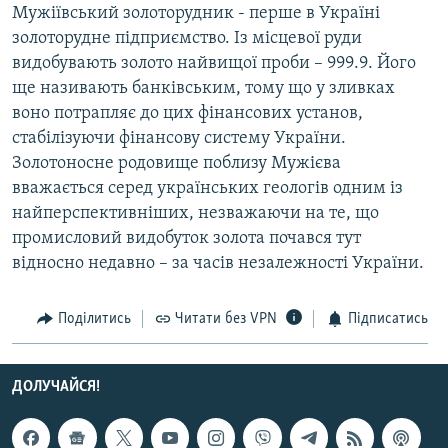
Мужіївський золоторудник - перше в Україні
Усі сайти RFE/RL
золоторудне підприємство. Із місцевої руди
видобувають золото найвищої проби – 999.9. Його
ще називають банківським, тому що у зливках
воно потрапляє до цих фінансових установ,
стабілізуючи фінансову систему України.
Золотоносне родовище поблизу Мужієва
вважається серед українських геологів одним із
найперспективніших, незважаючи на те, що
промисловий видобуток золота почався тут
відносно недавно – за часів незалежності України.
Поділитись
Читати без VPN
Підписатись
ДОЛУЧАЙСЯ!