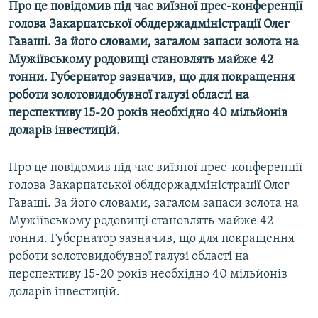
Про це повідомив під час виїзної прес-конференції
МУЛЬТИМЕДІА
голова Закарпатської облдержадміністрації Олег
ФОТО
Гаваші. За його словами, загалом запаси золота на
Мужіївському родовищі становлять майже 42
СПЕЦПРОЄКТИ
тонни. Губернатор зазначив, що для покращення
ПОДКАСТИ
роботи золотовидобувної галузі області на
перспективу 15-20 років необхідно 40 мільйонів
КРИМ РЕАЛІЇ
доларів інвестицій.
РУС
Про це повідомив під час виїзної прес-конференції
УКР
голова Закарпатської облдержадміністрації Олег
КТАТ
Гаваші. За його словами, загалом запаси золота на
Мужіївському родовищі становлять майже 42
ДОЛУЧАЙСЯ!
тонни. Губернатор зазначив, що для покращення
роботи золотовидобувної галузі області на
перспективу 15-20 років необхідно 40 мільйонів
доларів інвестицій.