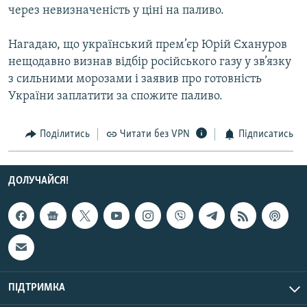
через невизначеність у ціні на паливо.
Усі сайти RFE/RL
Нагадаю, що український прем’єр Юрій Єхануров
нещодавно визнав відбір російського газу у зв’язку
з сильними морозами і заявив про готовність
України заплатити за спожите паливо.
Поділитись
Читати без VPN
Підписатись
ДОЛУЧАЙСЯ!
ПІДТРИМКА