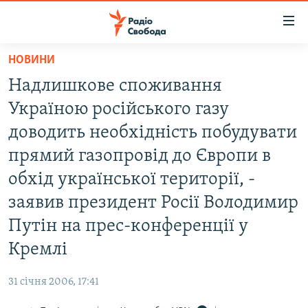
Доступність
посилання
Перейти
НОВИНИ
до
РАДІО СВОБОДА – 70 РОКІВ
Надлишкове споживання
основного
ВСЕ ЗА ДОБУ
матеріалу
Україною російського газу
СТАТТІ
Перейти
доводить необхідність побудувати
до
ВІЙНА
ПОЛІТИКА
прямий газопровід до Європи в
основної
РОСІЙСЬКА «ФІЛЬТРАЦІЯ»
ЕКОНОМІКА
навігації
обхід української території, -
Перейти
ДОНБАС.РЕАЛІЇ
СУСПІЛЬСТВО
заявив президент Росії Володимир
до
КРИМ.РЕАЛІЇ
КУЛЬТУРА
Путін на прес-конференції у
пошуку
ТИ ЯК?
Кремлі
СПОРТ
СХЕМИ
УКРАЇНА
31 січня 2006, 17:41
КИТАЙ.ВИКЛИКИ
СВІТ