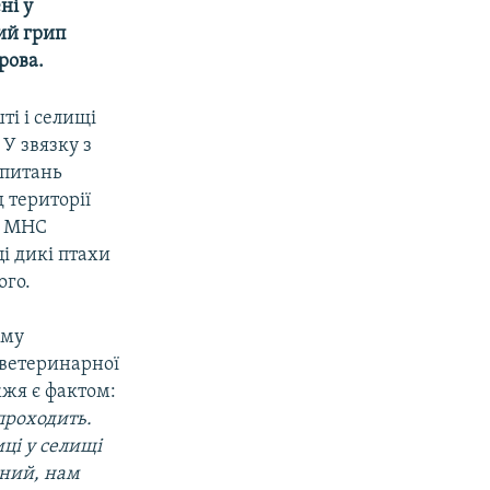
ні у
ий грип
рова.
ті і селищі
У звязку з
 питань
 території
у МНС
і дикі птахи
ого.
иму
 ветеринарної
жя є фактом:
 проходить.
иці у селищі
аний, нам