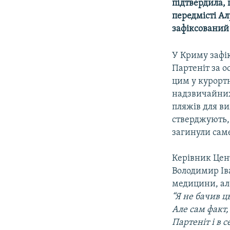
МУЛЬТИМЕДІА
підтвердила, 
передмісті Ал
ФОТО
зафіксований 
СПЕЦПРОЄКТИ
У Криму зафік
ПОДКАСТИ
Партеніт за о
цим у курортн
надзвичайних
пляжів для в
стверджують, 
загинули саме
Керівник Цен
Володимир Ів
медицини, ал
“Я не бачив ц
Але сам факт,
Партеніт і в 