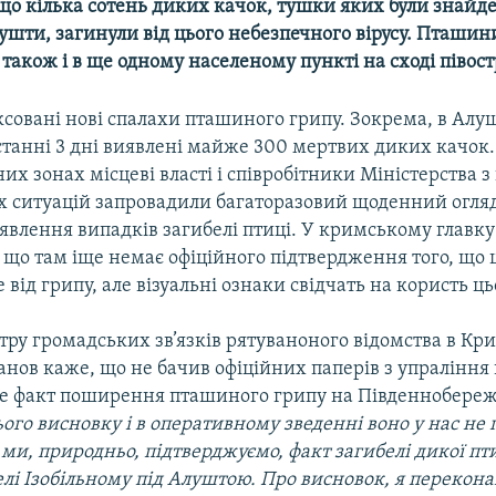
що кілька сотень диких качок, тушки яких були знайде
ушти, загинули від цього небезпечного вірусу. Пташин
також і в ще одному населеному пункті на сході півост
совані нові спалахи пташиного грипу. Зокрема, в Алуш
станні 3 дні виявлені майже 300 мертвих диких качок. 
их зонах місцеві власті і співробітники Міністерства з
 ситуацій запровадили багаторазовий щоденний огляд
иявлення випадків загибелі птиці. У кримському главк
що там іще немає офіційного підтвердження того, що ц
 від грипу, але візуальні ознаки свідчать на користь ць
тру громадських зв’язків рятуваноного відомства в Кр
анов каже, що не бачив офіційних паперів з упраління
е факт поширення пташиного грипу на Південнобереж
ього висновку і в оперативному зведенні воно у нас не
 ми, природньо, підтверджуємо, факт загибелі дикої пт
селі Ізобільному під Алуштою. Про висновок, я перекон