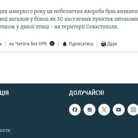
дня минулого року ця небезпечна хвороба була виявлен
иці загалом у більш як 30 населених пунктах автономн
 також у дикої птиці – на території Севастополя.
ь
Читати без VPN
Підписатись
Друк
ЦІЯ
ДОЛУЧАЙСЯ!
с
пекти