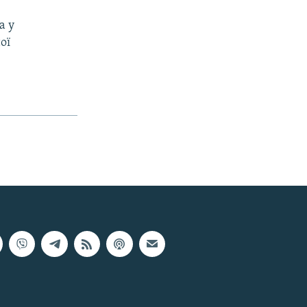
а у
ої