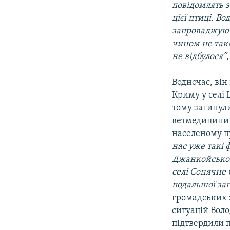
повідомлять 
цієї птиці. В
запроваджуют
чином не так!
не відбулося”
Водночас, він
Криму у селі 
тому загинули
ветмедицини 
населеному п
нас уже такі 
Джанкойськог
селі Сонячне
подальшої заг
громадських 
ситуацій Воло
підтвердили 