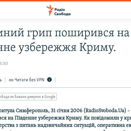
ний грип поширився на
нне узбережжя Криму.
3:30
ь
Читати без VPN
обода як бажане джерело в Google
итула Симферополь, 31 січня 2006 (RadioSvoboda.Ua) 
ся на Південне узбережжя Криму. Як повідомили у к
терства з питань надзвичайних ситуацій, оперативна е