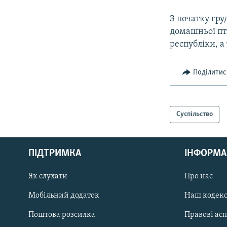
З початку гру
домашньої пт
республіки, а
Поділитис
Суспільство
КРИМ РЕАЛІЇ
РУС
ПІДТРИМКА
ІНФОРМА
УКР
КТАТ
Як слухати
Про нас
Мобільний додаток
Наш кодек
ДОЛУЧАЙСЯ!
Поштова розсилка
Правові ас