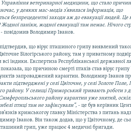
з Управління ветеринарної медицини, що стало причин
одночас, у деяких мас-медіа з’явилася інформація, що
ься безпрецедентні заходи аж до евакуації людей. Це
 Жодної паніки, жодної евакуації там немає. Нічого с
, - повідомив Володимир Іванов.
 підтвердив, що вірус пташиного грипу виявлений тако
Цвіточне Білогірського району, там у приватному подвір’
 всі індики. Експертиза Республіканської державної ла
показала, що причиною смерті птахів став вірус грипу
унктів запроваджений карантин. Володимир Іванов п
факти підтверджені у селі Цвіточне, у селі Золоте Поле,
о району. У селищі Приморський тривають роботи з де
 Симферопльського району карантин уже знятий, оскі
ибелі птиці там не зафіксували”
, - це був керівник Цен
зв’язків кримськогоу главку Міністерства з питань на
димир Іванов. Він також додав, що у Цвіточному, де сь
пташиний грип, уже працює 4 медичні бригади.