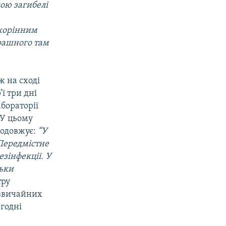
ою загибелі
 корінним
трашного там
ж на сході
ї три дні
бораторії
 У цьому
родовжує:
“У
 Передмістне
зінфекції. У
льки
тру
дзвичайних
огодні