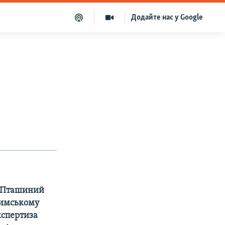
Додайте нас у Google
- Пташиний
римському
кспертиза