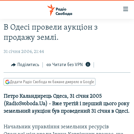
Доступність
посилання
Перейти
В Одесі провели аукціон з
до
РАДІО СВОБОДА – 70 РОКІВ
продажу землі.
основного
ВСЕ ЗА ДОБУ
матеріалу
31 січня 2006, 21:44
СТАТТІ
Перейти
до
ВІЙНА
ПОЛІТИКА
Поділитись
Читати без VPN
основної
РОСІЙСЬКА «ФІЛЬТРАЦІЯ»
ЕКОНОМІКА
навігації
Додати Радіо Свобода як бажане джерело в Google
Перейти
ДОНБАС.РЕАЛІЇ
СУСПІЛЬСТВО
до
Петро Каландирець Одеса, 31 січня 2005
КРИМ.РЕАЛІЇ
КУЛЬТУРА
пошуку
(RadioSvoboda.Ua) - Вже третій і перший цього року
ТИ ЯК?
СПОРТ
земельний аукціон був проведений 31 січня в Одесі.
СХЕМИ
УКРАЇНА
Начальник управління земельних ресурсів
КИТАЙ.ВИКЛИКИ
СВІТ