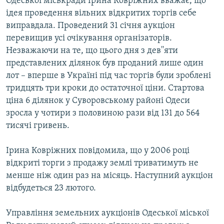
Одеської міськради Ірина Ковріжних вважає, що
МУЛЬТИМЕДІА
ідея проведення вільних відкритих торгів себе
виправдала. Проведений 31 січня аукціон
ФОТО
перевищив усі очікування організаторів.
СПЕЦПРОЄКТИ
Незважаючи на те, що цього дня з дев''яти
представлених ділянок був проданий лише один
ПОДКАСТИ
лот – вперше в Україні під час торгів були зроблені
тридцять три кроки до остаточної ціни. Стартова
КРИМ РЕАЛІЇ
ціна 6 ділянок у Суворовському районі Одеси
РУС
зросла у чотири з половиною рази від 131 до 564
УКР
тисячі гривень.
КТАТ
Ірина Ковріжних повідомила, що у 2006 році
відкриті торги з продажу землі триватимуть не
ДОЛУЧАЙСЯ!
менше ніж один раз на місяць. Наступний аукціон
відбудеться 23 лютого.
Управління земельних аукціонів Одеської міської