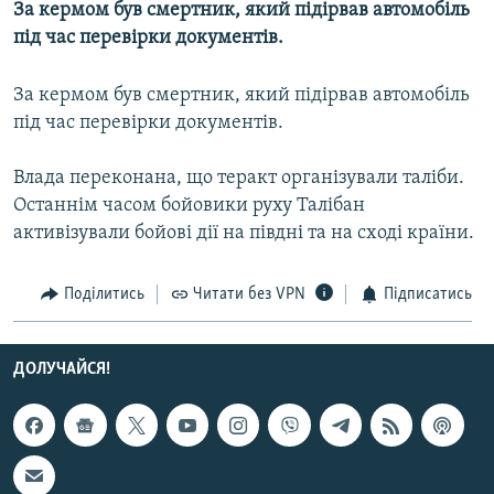
За кермом був смертник, який підірвав автомобіль
МУЛЬТИМЕДІА
під час перевірки документів.
ФОТО
За кермом був смертник, який підірвав автомобіль
СПЕЦПРОЄКТИ
під час перевірки документів.
ПОДКАСТИ
Влада переконана, що теракт організували таліби.
КРИМ РЕАЛІЇ
Останнім часом бойовики руху Талібан
РУС
активізували бойові дії на півдні та на сході країни.
УКР
Поділитись
Читати без VPN
Підписатись
КТАТ
ДОЛУЧАЙСЯ!
ДОЛУЧАЙСЯ!