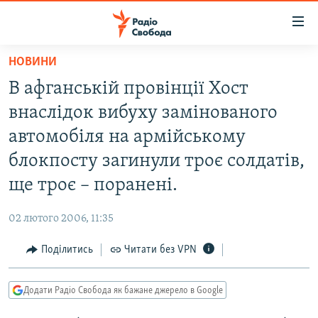
Доступність
посилання
Перейти
НОВИНИ
до
РАДІО СВОБОДА – 70 РОКІВ
В афганській провінції Хост
основного
ВСЕ ЗА ДОБУ
матеріалу
внаслідок вибуху замінованого
СТАТТІ
Перейти
автомобіля на армійському
до
ВІЙНА
ПОЛІТИКА
блокпосту загинули троє солдатів,
основної
РОСІЙСЬКА «ФІЛЬТРАЦІЯ»
ЕКОНОМІКА
навігації
ще троє – поранені.
Перейти
ДОНБАС.РЕАЛІЇ
СУСПІЛЬСТВО
до
02 лютого 2006, 11:35
КРИМ.РЕАЛІЇ
КУЛЬТУРА
пошуку
Поділитись
Читати без VPN
ТИ ЯК?
СПОРТ
СХЕМИ
УКРАЇНА
Додати Радіо Свобода як бажане джерело в Google
КИТАЙ.ВИКЛИКИ
СВІТ