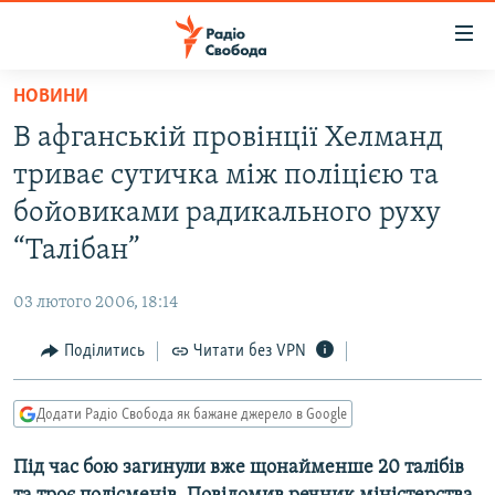
Доступність
посилання
Перейти
НОВИНИ
до
РАДІО СВОБОДА – 70 РОКІВ
В афганській провінції Хелманд
основного
ВСЕ ЗА ДОБУ
матеріалу
триває сутичка між поліцією та
СТАТТІ
Перейти
бойовиками радикального руху
до
ВІЙНА
ПОЛІТИКА
“Талібан”
основної
РОСІЙСЬКА «ФІЛЬТРАЦІЯ»
ЕКОНОМІКА
навігації
03 лютого 2006, 18:14
Перейти
ДОНБАС.РЕАЛІЇ
СУСПІЛЬСТВО
до
Поділитись
Читати без VPN
КРИМ.РЕАЛІЇ
КУЛЬТУРА
пошуку
ТИ ЯК?
СПОРТ
Додати Радіо Свобода як бажане джерело в Google
СХЕМИ
УКРАЇНА
Під час бою загинули вже щонайменше 20 талібів
КИТАЙ.ВИКЛИКИ
СВІТ