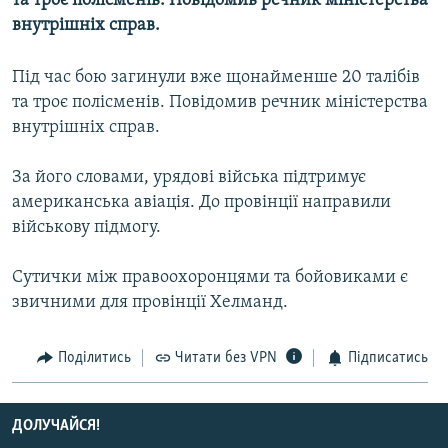
та троє полісменів. Повідомив речник міністерства
МУЛЬТИМЕДІА
внутрішніх справ.
ФОТО
Під час бою загинули вже щонайменше 20 талібів
СПЕЦПРОЄКТИ
та троє полісменів. Повідомив речник міністерства
ПОДКАСТИ
внутрішніх справ.
За його словами, урядові війська підтримує
КРИМ РЕАЛІЇ
американська авіація. До провінції направили
РУС
військову підмогу.
УКР
Сутички між правоохоронцями та бойовиками є
КТАТ
звичними для провінції Хелманд.
ДОЛУЧАЙСЯ!
Поділитись
Читати без VPN
Підписатись
ДОЛУЧАЙСЯ!