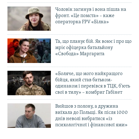
Чоловік загинув і вона пішла на
фронт. «Це помста» – каже
операторка FPV «Білка»
Та, що планує бій. Як воює і про що
мріє офіцерка батальйону
«Свобода» Маргарита
«Боляче, що мого найкращого
бійця, який став батьком-
одинаком і перевівся в ТЦК, б’ють
свої в тилу» – комбриг Габінет
Вийшов з полону, а дружина
виїхала до Польщі. Як після 1000
днів неволі вибратися «із
психологічної і фінансової ями»