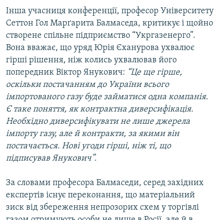
Інша учасниця конференції, професор Університету
Сеттон Гол Марґарита Балмаседа, критикує і щойно
створене спільне підприємство “Укргазенерго”.
Вона вважає, що уряд Юрія Єханурова ухвалює
гірші рішення, ніж колись ухвалював його
попередник Віктор Янукович:
“Це ще гірше,
оскільки постачанням до України всього
імпортованого газу буде займатися одна компанія.
Є таке поняття, як контрактна диверсифікація.
Необхідно диверсифікувати не лише джерела
імпорту газу, але й контракти, за якими він
постачається. Нові угоди гірші, ніж ті, що
підписував Янукович”.
За словами професора Балмаседи, серед західних
експертів існує переконання, що матеріальний
зиск від збереження непрозорих схем у торгівлі
газом отримують особи не лише в Росії, але й в