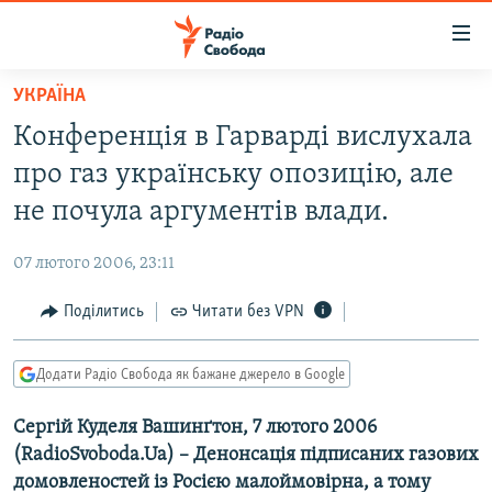
Доступність
посилання
Перейти
УКРАЇНА
до
РАДІО СВОБОДА – 70 РОКІВ
Конференція в Гарварді вислухала
основного
ВСЕ ЗА ДОБУ
матеріалу
про газ українську опозицію, але
СТАТТІ
Перейти
не почула аргументів влади.
до
ВІЙНА
ПОЛІТИКА
основної
07 лютого 2006, 23:11
РОСІЙСЬКА «ФІЛЬТРАЦІЯ»
ЕКОНОМІКА
навігації
Перейти
Поділитись
Читати без VPN
ДОНБАС.РЕАЛІЇ
СУСПІЛЬСТВО
до
КРИМ.РЕАЛІЇ
КУЛЬТУРА
пошуку
Додати Радіо Свобода як бажане джерело в Google
ТИ ЯК?
СПОРТ
Сергій Куделя Вашинґтон, 7 лютого 2006
СХЕМИ
УКРАЇНА
(RadioSvoboda.Ua) – Денонсація підписаних газових
ПРИАЗОВ’Я
СВІТ
домовленостей із Росією малоймовірна, а тому