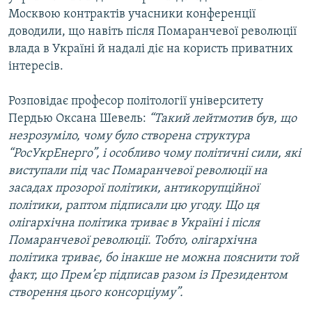
Москвою контрактів учасники конференції
доводили, що навіть після Помаранчевої революції
Усі сайти RFE/RL
влада в Україні й надалі діє на користь приватних
інтересів.
Розповідає професор політології університету
Пердью Оксана Шевель:
“Такий лейтмотив був, що
незрозуміло, чому було створена структура
“РосУкрЕнерго”, і особливо чому політичні сили, які
виступали під час Помаранчевої революції на
засадах прозорої політики, антикорупційної
політики, раптом підписали цю угоду. Що ця
олігархічна політика триває в Україні і після
Помаранчевої революції. Тобто, олігархічна
політика триває, бо інакше не можна пояснити той
факт, що Прем’єр підписав разом із Президентом
створення цього консорціуму”.