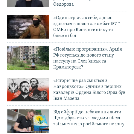
Федорова
«Один стріляє в себе, а двоє
здаються в полон»: комбат 157-ї
ОМБр про Костянтинівку та
ближні бої
«Повільне прогризання». Армія
РФ готується до нового етапу
наступу на Слов’янськ та
Краматорськ?
«Історія ще раз сміється з
Навроцького». Одним з перших
кавалерів Ордена Білого Орла був
Іван Мазепа
Від ейфорії до небажання жити.
Що відбувається з людьми після
звільнення із російського полону