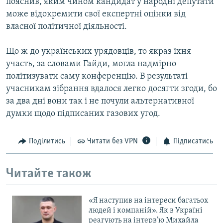
пояснив, яким чином кандидат у народні депутати
може відокремити свої експертні оцінки від
власної політичної діяльності.
Що ж до українських урядовців, то якраз їхня
участь, за словами Гайди, могла надмірно
політизувати саму конференцію. В результаті
учасникам зібрання вдалося легко досягти згоди, бо
за два дні вони так і не почули альтернативної
думки щодо підписаних газових угод.
Поділитись
Читати без VPN
Підписатись
Читайте також
«Я наступив на інтереси багатьох
людей і компаній». Як в Україні
реагують на інтерв’ю Михайла