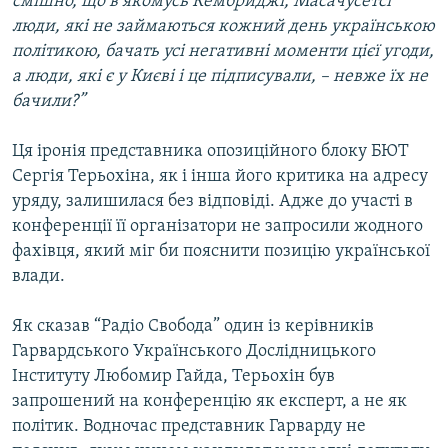
смішно, що в якомусь Кембриджі, Масачусетсі
люди, які не займаються кожний день українською
політикою, бачать усі негативні моменти цієї угоди,
а люди, які є у Києві і це підписували, – невже їх не
бачили?”
Ця іронія представника опозиційного блоку БЮТ
Сергія Терьохіна, як і інша його критика на адресу
уряду, залишилася без відповіді. Адже до участі в
конференції її організатори не запросили жодного
фахівця, який міг би пояснити позицію української
влади.
Як сказав “Радіо Свобода” один із керівників
Гарвардського Українського Дослідницького
Інституту Любомир Гайда, Терьохін був
запрошений на конференцію як експерт, а не як
політик. Водночас представник Гарварду не