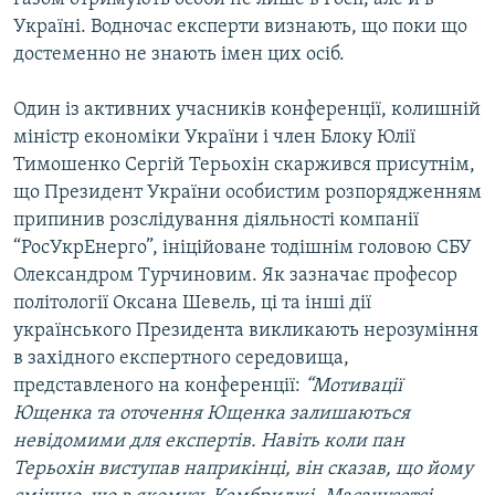
Україні. Водночас експерти визнають, що поки що
достеменно не знають імен цих осіб.
Один із активних учасників конференції, колишній
міністр економіки України і член Блоку Юлії
Тимошенко Сергій Терьохін скаржився присутнім,
що Президент України особистим розпорядженням
припинив розслідування діяльності компанії
“РосУкрЕнерго”, ініційоване тодішнім головою СБУ
Олександром Турчиновим. Як зазначає професор
політології Оксана Шевель, ці та інші дії
українського Президента викликають нерозуміння
в західного експертного середовища,
представленого на конференції:
“Мотивації
Ющенка та оточення Ющенка залишаються
невідомими для експертів. Навіть коли пан
Терьохін виступав наприкінці, він сказав, що йому