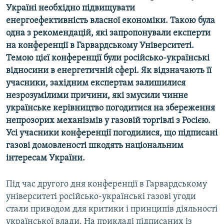
Україні необхідно підвищувати
КИТАЙ.ВИКЛИКИ
енергоефективність власної економіки. Такою була
МУЛЬТИМЕДІА
одна з рекомендацій, які запропонували експерти
ФОТО
на конференції в Гарвардському Університеті.
Темою цієї конференції були російсько-українські
СПЕЦПРОЄКТИ
відносини в енергетичній сфері. Як відзначають її
ПОДКАСТИ
учасники, західним експертам залишилися
незрозумілими причини, які змусили чинне
українське керівництво погодитися на збереження
КРИМ РЕАЛІЇ
непрозорих механізмів у газовій торгівлі з Росією.
РУС
Усі учасники конференції погодилися, що підписані
УКР
газові домовленості шкодять національним
КТАТ
інтересам України.
Під час другого дня конференції в Гарвардському
ДОЛУЧАЙСЯ!
університеті російсько-українські газові угоди
стали приводом для критики і принципів діяльності
української влади. На прикладі підписаних із