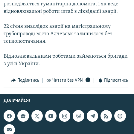
розподіляється гуманітарна допомога, і як веде
Усі сайти RFE/RL
відновлювальні роботи штаб з ліквідації аварії.
22 січня внаслідок аварії на магістральному
трубопроводі місто Алчевськ залишилося без
теплопостачання.
Відновлювальними роботами займаються бригади
з усієї України.
Поділитись
Читати без VPN
Підписатись
ДОЛУЧАЙСЯ!