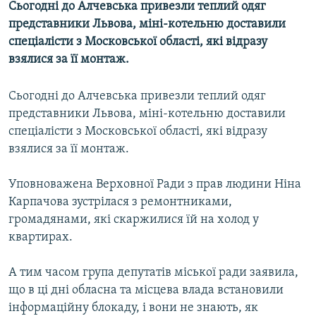
Сьогодні до Алчевська привезли теплий одяг
МУЛЬТИМЕДІА
представники Львова, міні-котельню доставили
ФОТО
спеціалісти з Московської області, які відразу
взялися за її монтаж.
СПЕЦПРОЄКТИ
ПОДКАСТИ
Сьогодні до Алчевська привезли теплий одяг
представники Львова, міні-котельню доставили
КРИМ РЕАЛІЇ
спеціалісти з Московської області, які відразу
РУС
взялися за її монтаж.
УКР
Уповноважена Верховної Ради з прав людини Ніна
КТАТ
Карпачова зустрілася з ремонтниками,
громадянами, які скаржилися їй на холод у
ДОЛУЧАЙСЯ!
квартирах.
А тим часом група депутатів міської ради заявила,
що в ці дні обласна та місцева влада встановили
інформаційну блокаду, і вони не знають, як