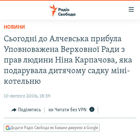
Доступність
посилання
Перейти
НОВИНИ
до
РАДІО СВОБОДА – 70 РОКІВ
Сьогодні до Алчевська прибула
основного
ВСЕ ЗА ДОБУ
матеріалу
Уповноважена Верховної Ради з
СТАТТІ
Перейти
прав людини Ніна Карпачова, яка
до
ВІЙНА
ПОЛІТИКА
подарувала дитячому садку міні-
основної
РОСІЙСЬКА «ФІЛЬТРАЦІЯ»
ЕКОНОМІКА
навігації
котельню
Перейти
ДОНБАС.РЕАЛІЇ
СУСПІЛЬСТВО
до
10 лютого 2006, 18:39
КРИМ.РЕАЛІЇ
КУЛЬТУРА
пошуку
Поділитись
Читати без VPN
ТИ ЯК?
СПОРТ
СХЕМИ
УКРАЇНА
Додати Радіо Свобода як бажане джерело в Google
КИТАЙ.ВИКЛИКИ
СВІТ