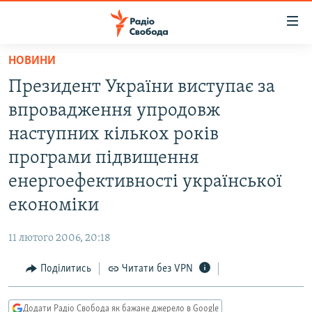
Доступність
посилання
Перейти
НОВИНИ
до
РАДІО СВОБОДА – 70 РОКІВ
Президент України виступає за
основного
ВСЕ ЗА ДОБУ
матеріалу
впровадження упродовж
СТАТТІ
Перейти
наступних кількох років
до
ВІЙНА
ПОЛІТИКА
програми підвищення
основної
РОСІЙСЬКА «ФІЛЬТРАЦІЯ»
ЕКОНОМІКА
навігації
енергоефективності української
Перейти
ДОНБАС.РЕАЛІЇ
СУСПІЛЬСТВО
економіки
до
КРИМ.РЕАЛІЇ
КУЛЬТУРА
пошуку
11 лютого 2006, 20:18
ТИ ЯК?
СПОРТ
Поділитись
Читати без VPN
СХЕМИ
УКРАЇНА
КИТАЙ.ВИКЛИКИ
СВІТ
Додати Радіо Свобода як бажане джерело в Google