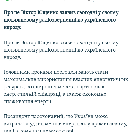
МУЛЬТИМЕДІА
Про це Віктор Ющенко заявив сьогодні у своєму
ФОТО
щотижневому радіозверненні до українського
СПЕЦПРОЄКТИ
народу.
ПОДКАСТИ
Про це Віктор Ющенко заявив сьогодні у своєму
щотижневому радіозверненні до українського
КРИМ РЕАЛІЇ
народу.
РУС
УКР
Головними кроками програми мають стати
максимальне використання власних енергетичних
КТАТ
ресурсів, розширення мережі партнерів в
енергетичній співпраці, а також економне
ДОЛУЧАЙСЯ!
споживання енергії.
Президент переконаний, що Україна може
витрачати удвічі менше енергії як у промисловому,
так і в комунальному секторі.