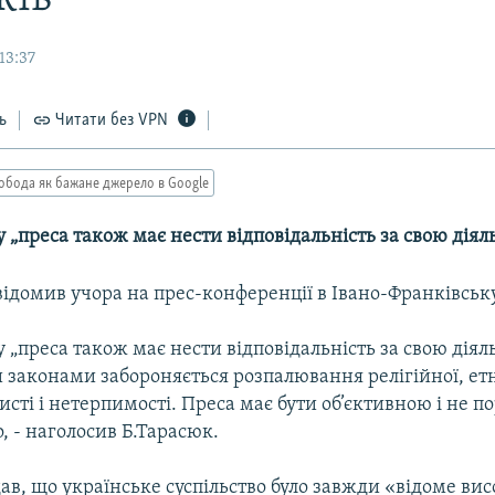
13:37
ь
Читати без VPN
обода як бажане джерело в Google
 „преса також має нести відповідальність за свою діяль
відомив учора на прес-конференції в Івано-Франківську
 „преса також має нести відповідальність за свою діяль
законами забороняється розпалювання релігійної, етн
исті і нетерпимості. Преса має бути об’єктивною і не 
, - наголосив Б.Тарасюк.
ав, що українське суспільство було завжди «відоме ви