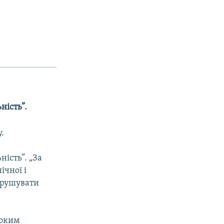
ність”.
.
ність”. „За
ічної і
порушувати
соким