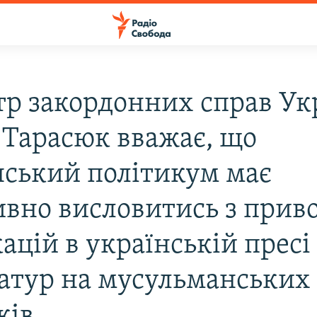
тр закордонних справ Ук
 Тарасюк вважає, що
нський політикум має
ивно висловитись з прив
ацій в українській пресі
атур на мусульманських
ків