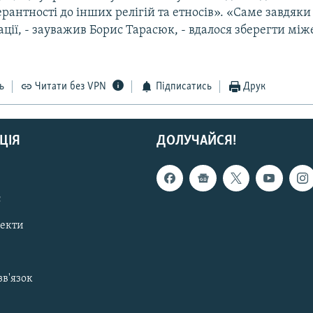
рантності до інших релігій та етносів». «Саме завдяк
ації, - зауважив Борис Тарасюк, - вдалося зберегти мі
ь
Читати без VPN
Підписатись
Друк
ЦІЯ
ДОЛУЧАЙСЯ!
с
пекти
зв'язок