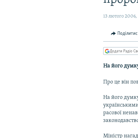
МУЛЬТИМЕДІА
ФОТО
13 лютого 2006, 
СПЕЦПРОЄКТИ
ПОДКАСТИ
Поділитис
Додати Радіо Св
На його думку
Про це він по
На його думку
українськими 
расової ненав
законодавство
Міністр нагад