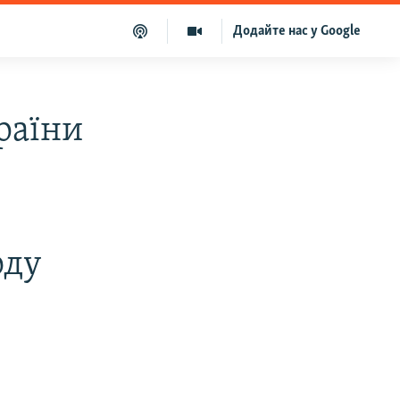
Додайте нас у Google
раїни
оду