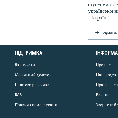
ступенем толе
української н
в Україні”.
Поділитис
КРИМ РЕАЛІЇ
РУС
ПІДТРИМКА
ІНФОРМА
УКР
КТАТ
Як слухати
Про нас
Мобільний додаток
Наш кодек
ДОЛУЧАЙСЯ!
Поштова розсилка
Правові ас
RSS
Вакансії
Правила коментування
Зворотний 
Усі сайти RFE/RL