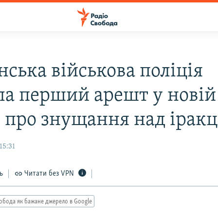
нська військова поліція
ла перший арешт у новій
і про знущання над ірак
15:31
ь
Читати без VPN
обода як бажане джерело в Google