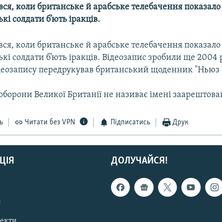
ся, коли британське й арабське телебачення показало
кі солдати б’ють іракців.
ся, коли британське й арабське телебачення показало
кі солдати б’ють іракців. Відеозапис зробили ще 2004 
ідеозапису передрукував британський щоденник "Ньюз о
оборони Великої Британії не називає імені заарештова
ь
Читати без VPN
Підписатись
Друк
ЦІЯ
ДОЛУЧАЙСЯ!
с
пекти