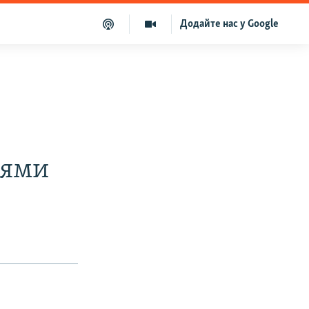
Додайте нас у Google
цями