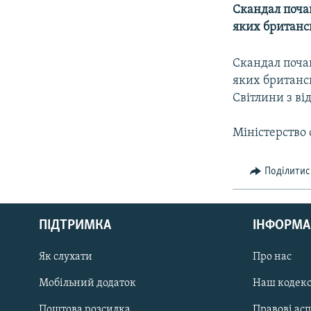
МУЛЬТИМЕДІА
Скандал почав
ФОТО
яких британсь
СПЕЦПРОЄКТИ
Скандал почав
ПОДКАСТИ
яких британсь
Світлини з в
Міністерство 
Поділитис
КРИМ РЕАЛІЇ
РУС
ПІДТРИМКА
ІНФОРМА
УКР
КТАТ
Як слухати
Про нас
Мобільний додаток
Наш кодек
ДОЛУЧАЙСЯ!
Поштова розсилка
Правові ас