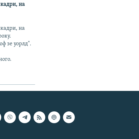
 кадри, на
 кадри, на
року.
ф зе уорлд".
ного.