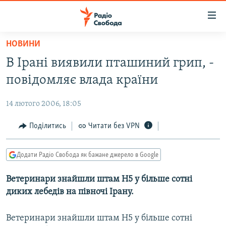
Доступність
посилання
Перейти
НОВИНИ
до
РАДІО СВОБОДА – 70 РОКІВ
В Ірані виявили пташиний грип, -
основного
ВСЕ ЗА ДОБУ
матеріалу
повідомляє влада країни
СТАТТІ
Перейти
до
14 лютого 2006, 18:05
ВІЙНА
ПОЛІТИКА
основної
РОСІЙСЬКА «ФІЛЬТРАЦІЯ»
Поділитись
Читати без VPN
ЕКОНОМІКА
навігації
Перейти
ДОНБАС.РЕАЛІЇ
СУСПІЛЬСТВО
до
Додати Радіо Свобода як бажане джерело в Google
КРИМ.РЕАЛІЇ
КУЛЬТУРА
пошуку
Ветеринари знайшли штам Н5 у більше сотні
ТИ ЯК?
СПОРТ
диких лебедів на півночі Ірану.
СХЕМИ
УКРАЇНА
КИТАЙ.ВИКЛИКИ
Ветеринари знайшли штам Н5 у більше сотні
СВІТ