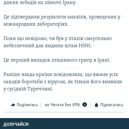
диких лебедів на півночі Ірану.
МУЛЬТИМЕДІА
ФОТО
Це підтвердили результати аналізів, проведених у
міжнародних лабораторіях.
СПЕЦПРОЄКТИ
ПОДКАСТИ
Поки що невідомо, чи був у птахів смертельно
небезпечний для людини штам H5N1.
КРИМ РЕАЛІЇ
РУС
Це перший випадок пташиного грипу в Ірані.
УКР
Раніше влада країни повідомляла, що вжила усіх
КТАТ
заходів боротьби з вірусом, як тільки його виявили
у сусідній Туреччині.
ДОЛУЧАЙСЯ!
Поділитись
Читати без VPN
Підписатись
ДОЛУЧАЙСЯ!