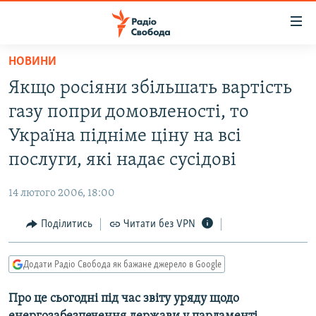
Доступність
посилання
Перейти
НОВИНИ
до
РАДІО СВОБОДА – 70 РОКІВ
Якщо росіяни збільшать вартість
основного
ВСЕ ЗА ДОБУ
матеріалу
газу попри домовленості, то
СТАТТІ
Перейти
Україна підніме ціну на всі
до
ВІЙНА
ПОЛІТИКА
послуги, які надає сусідові
основної
РОСІЙСЬКА «ФІЛЬТРАЦІЯ»
ЕКОНОМІКА
навігації
14 лютого 2006, 18:00
Перейти
ДОНБАС.РЕАЛІЇ
СУСПІЛЬСТВО
до
Поділитись
Читати без VPN
КРИМ.РЕАЛІЇ
КУЛЬТУРА
пошуку
ТИ ЯК?
СПОРТ
Додати Радіо Свобода як бажане джерело в Google
СХЕМИ
УКРАЇНА
Про це сьогодні під час звіту уряду щодо
КИТАЙ.ВИКЛИКИ
СВІТ