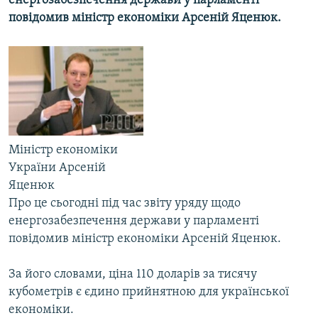
енергозабезпечення держави у парламенті
МУЛЬТИМЕДІА
повідомив міністр економіки Арсеній Яценюк.
ФОТО
СПЕЦПРОЄКТИ
ПОДКАСТИ
КРИМ РЕАЛІЇ
РУС
Міністр економіки
України Арсеній
УКР
Яценюк
КТАТ
Про це сьогодні під час звіту уряду щодо
енергозабезпечення держави у парламенті
ДОЛУЧАЙСЯ!
повідомив міністр економіки Арсеній Яценюк.
За його словами, ціна 110 доларів за тисячу
кубометрів є єдино прийнятною для української
економіки.