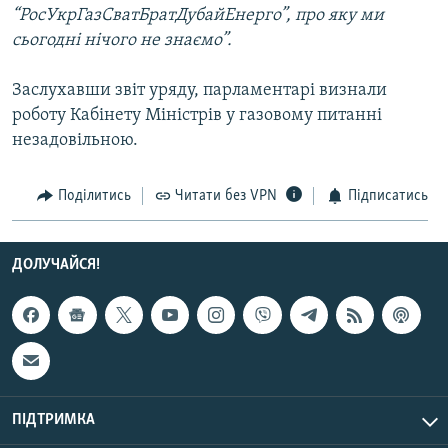
“РосУкрГазСватБратДубайЕнерго”, про яку ми
сьогодні нічого не знаємо”.
Заслухавши звіт уряду, парламентарі визнали
роботу Кабінету Міністрів у газовому питанні
незадовільною.
Поділитись
Читати без VPN
Підписатись
ДОЛУЧАЙСЯ!
ПІДТРИМКА