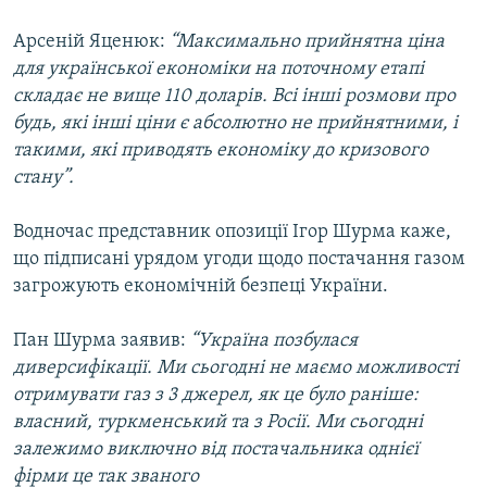
Усі сайти RFE/RL
Арсеній Яценюк:
“Максимально прийнятна ціна
для української економіки на поточному етапі
складає не вище 110 доларів. Всі інші розмови про
будь, які інші ціни є абсолютно не прийнятними, і
такими, які приводять економіку до кризового
стану”.
Водночас представник опозиції Ігор Шурма каже,
що підписані урядом угоди щодо постачання газом
загрожують економічній безпеці України.
Пан Шурма заявив:
“Україна позбулася
диверсифікації. Ми сьогодні не маємо можливості
отримувати газ з 3 джерел, як це було раніше:
власний, туркменський та з Росії. Ми сьогодні
залежимо виключно від постачальника однієї
фірми це так званого