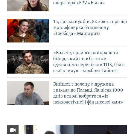
операторка FPV «Білка»
Та, що планує бій. Як воює і про що
мріє офіцерка батальйону
«Свобода» Маргарита
«Боляче, що мого найкращого
бійця, який став батьком-
одинаком і перевівся в ТЦК, б’ють
свої в тилу» – комбриг Габінет
Вийшов з полону, а дружина
виїхала до Польщі. Як після 1000
днів неволі вибратися «із
психологічної і фінансової ями»