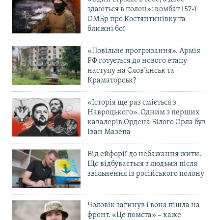
здаються в полон»: комбат 157-ї
ОМБр про Костянтинівку та
ближні бої
«Повільне прогризання». Армія
РФ готується до нового етапу
наступу на Слов’янськ та
Краматорськ?
«Історія ще раз сміється з
Навроцького». Одним з перших
кавалерів Ордена Білого Орла був
Іван Мазепа
Від ейфорії до небажання жити.
Що відбувається з людьми після
звільнення із російського полону
Чоловік загинув і вона пішла на
фронт. «Це помста» – каже