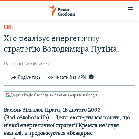
Доступність
посилання
Перейти
СВІТ
до
РАДІО СВОБОДА – 70 РОКІВ
Хто реалізує енергетичну
основного
ВСЕ ЗА ДОБУ
матеріалу
стратегію Володимира Путіна.
СТАТТІ
Перейти
до
15 лютого 2006, 20:57
ВІЙНА
ПОЛІТИКА
основної
РОСІЙСЬКА «ФІЛЬТРАЦІЯ»
Поділитись
Читати без VPN
ЕКОНОМІКА
навігації
Перейти
ДОНБАС.РЕАЛІЇ
СУСПІЛЬСТВО
до
Додати Радіо Свобода як бажане джерело в Google
КРИМ.РЕАЛІЇ
КУЛЬТУРА
пошуку
Василь Зілгалов Прага, 15 лютого 2006
ТИ ЯК?
СПОРТ
(RadioSvoboda.Ua) – Деякі експерти вважають, що
СХЕМИ
УКРАЇНА
ніякої енергетичної стратегії Кремля не існує
взагалі, а продовжується «бездарне
КИТАЙ.ВИКЛИКИ
СВІТ