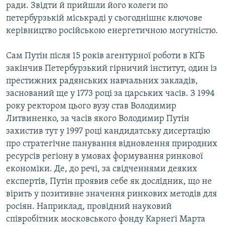
ради. Звідти й прийшли його колеги по
Усі сайти RFE/RL
петербурзькій міськраді у сьогоднішнє ключове
керівництво російською енергетичною могутністю.
Сам Путін після 15 років агентурної роботи в КҐБ
закінчив Петербурзький гірничий інститут, один із
престижних радянських навчальних закладів,
заснований ще у 1773 році за царських часів. З 1994
року ректором цього вузу став Володимир
Литвиненко, за часів якого Володимир Путін
захистив тут у 1997 році кандидатську дисертацію
про стратегічне панування відновлення природних
ресурсів регіону в умовах формування ринкової
економіки. Де, до речі, за свідченнями деяких
експертів, Путін проявив себе як дослідник, що не
вірить у позитивне значення ринкових методів для
росіян. Наприклад, провідний науковий
співробітник московського фонду Карнеґі Марта