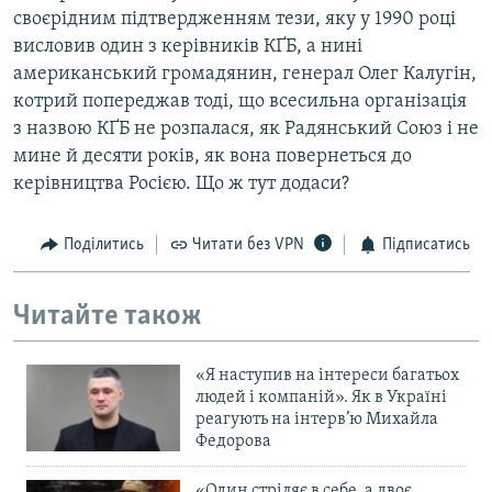
своєрідним підтвердженням тези, яку у 1990 році
висловив один з керівників КҐБ, а нині
американський громадянин, генерал Олег Калугін,
котрий попереджав тоді, що всесильна організація
з назвою КҐБ не розпалася, як Радянський Союз і не
мине й десяти років, як вона повернеться до
керівництва Росією. Що ж тут додаси?
Поділитись
Читати без VPN
Підписатись
Читайте також
«Я наступив на інтереси багатьох
людей і компаній». Як в Україні
реагують на інтерв’ю Михайла
Федорова
«Один стріляє в себе, а двоє