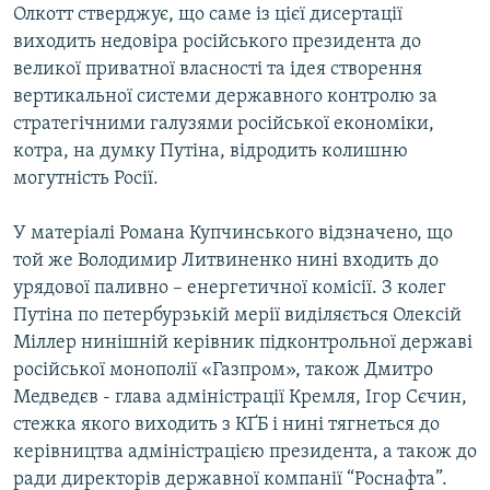
Олкотт стверджує, що саме із цієї дисертації
виходить недовіра російського президента до
великої приватної власності та ідея створення
вертикальної системи державного контролю за
стратегічними галузями російської економіки,
котра, на думку Путіна, відродить колишню
могутність Росії.
У матеріалі Романа Купчинського відзначено, що
той же Володимир Литвиненко нині входить до
урядової паливно – енергетичної комісії. З колег
Путіна по петербурзькій мерії виділяється Олексій
Міллер нинішній керівник підконтрольної державі
російської монополії «Газпром», також Дмитро
Медведєв - глава адміністрації Кремля, Ігор Сєчин,
стежка якого виходить з КҐБ і нині тягнеться до
керівництва адміністрацією президента, а також до
ради директорів державної компанії “Роснафта”.