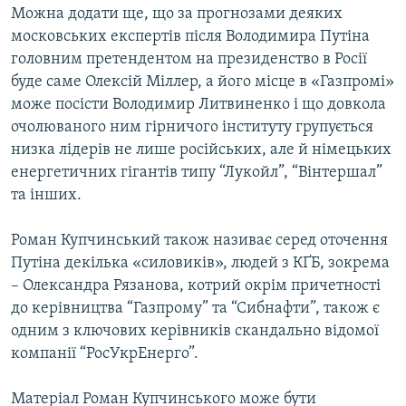
Можна додати ще, що за прогнозами деяких
московських експертів після Володимира Путіна
головним претендентом на президенство в Росії
буде саме Олексій Міллер, а його місце в «Газпромі»
може посісти Володимир Литвиненко і що довкола
очолюваного ним гірничого інституту групується
низка лідерів не лише російських, але й німецьких
енергетичних гігантів типу “Лукойл”, “Вінтершал”
та інших.
Роман Купчинський також називає серед оточення
Путіна декілька «силовиків», людей з КҐБ, зокрема
– Олександра Рязанова, котрий окрім причетності
до керівництва “Газпрому” та “Сибнафти”, також є
одним з ключових керівників скандально відомої
компанії “РосУкрЕнерго”.
Матеріал Роман Купчинського може бути