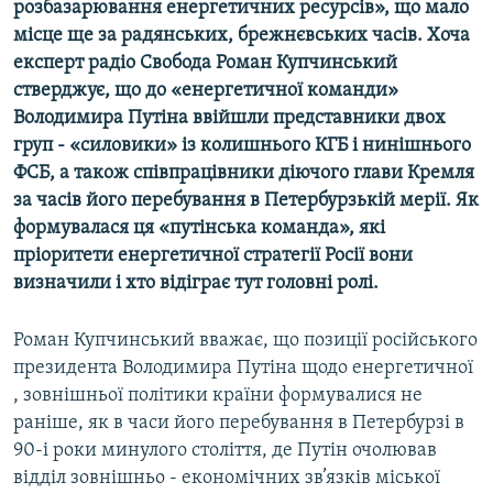
розбазарювання енергетичних ресурсів», що мало
МУЛЬТИМЕДІА
місце ще за радянських, брежнєвських часів. Хоча
ФОТО
експерт радіо Свобода Роман Купчинський
стверджує, що до «енергетичної команди»
СПЕЦПРОЄКТИ
Володимира Путіна ввійшли представники двох
ПОДКАСТИ
груп - «силовики» із колишнього КГБ і нинішнього
ФСБ, а також співпрацівники діючого глави Кремля
КРИМ РЕАЛІЇ
за часів його перебування в Петербурзькій мерії. Як
РУС
формувалася ця «путінська команда», які
пріоритети енергетичної стратегії Росії вони
УКР
визначили і хто відіграє тут головні ролі.
КТАТ
Роман Купчинський вважає, що позиції російського
ДОЛУЧАЙСЯ!
президента Володимира Путіна щодо енергетичної
, зовнішньої політики країни формувалися не
раніше, як в часи його перебування в Петербурзі в
90-і роки минулого століття, де Путін очолював
відділ зовнішньо - економічних зв’язків міської