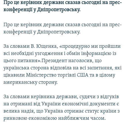
Про це керівник держави сказав сьогодні на прес-
МУЛЬТИМЕДІА
конференції у Дніпропетровську.
ФОТО
Про це керівник держави сказав сьогодні на прес-
СПЕЦПРОЄКТИ
конференції у Дніпропетровську.
ПОДКАСТИ
За словами В. Ющенка, «процедурно ми пройшли
КРИМ РЕАЛІЇ
всі необхідні узгодження і обмін інформацією із
РУС
цього питання».Президент наголосив, що
українська сторона відповіла на всі запитання, які
УКР
цікавили Міністерство торгівлі США та в цілому
КТАТ
американську сторону.
ДОЛУЧАЙСЯ!
За словами керівника держави, судячи з відгуків
на отримані від України економічні документи є
велика надія, що Україна отримає статус країни з
ринковою економікою найближчим часом.