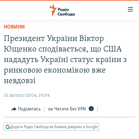
Доступність
посилання
Перейти
НОВИНИ
до
РАДІО СВОБОДА – 70 РОКІВ
Президент України Віктор
основного
ВСЕ ЗА ДОБУ
матеріалу
Ющенко сподівається, що США
СТАТТІ
Перейти
нададуть Україні статус країни з
до
ВІЙНА
ПОЛІТИКА
ринковою економікою вже
основної
РОСІЙСЬКА «ФІЛЬТРАЦІЯ»
ЕКОНОМІКА
навігації
невдовзі
Перейти
ДОНБАС.РЕАЛІЇ
СУСПІЛЬСТВО
до
15 лютого 2006, 19:04
КРИМ.РЕАЛІЇ
КУЛЬТУРА
пошуку
Поділитись
Читати без VPN
ТИ ЯК?
СПОРТ
СХЕМИ
УКРАЇНА
Додати Радіо Свобода як бажане джерело в Google
КИТАЙ.ВИКЛИКИ
СВІТ