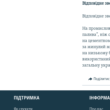
КИТАЙ.ВИКЛИКИ
Відповідне зв
МУЛЬТИМЕДІА
Відповідне зв
ФОТО
СПЕЦПРОЄКТИ
На промислов
палива”, ніж 
ПОДКАСТИ
на цементному
за минулий м
на низькому 
використаний 
загальну укра
Поділитис
КРИМ РЕАЛІЇ
РУС
ПІДТРИМКА
ІНФОРМА
УКР
КТАТ
Як слухати
Про нас