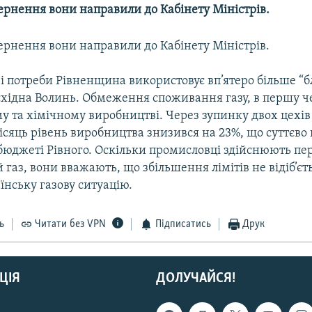
ернення вони направили до Кабінету Міністрів.
ернення вони направили до Кабінету Міністрів.
і потреби Рівненщина використовує вп’ятеро більше “
східна Волинь. Обмеження споживання газу, в першу че
 та хімічному виробництві. Через зупинку двох цехів 
ісяць рівень виробництва знизився на 23%, що суттєво
бюджеті Рівного. Оскільки промисловці здійснюють пер
газ, вони вважають, що збільшення лімітів не відіб’єть
їнську газову ситуацію.
ь
Читати без VPN
Підписатись
Друк
ЦІЯ
ДОЛУЧАЙСЯ!