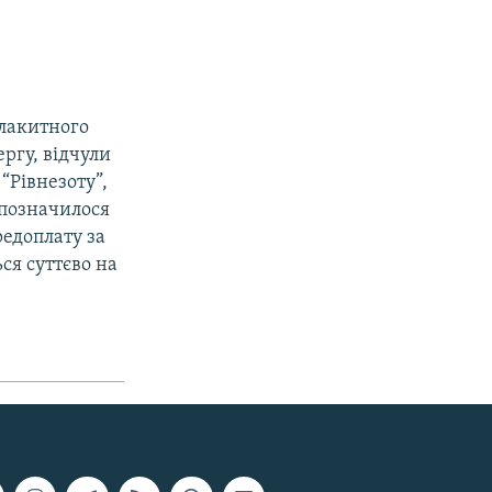
блакитного
ргу, відчули
“Рівнезоту”,
 позначилося
едоплату за
ся суттєво на