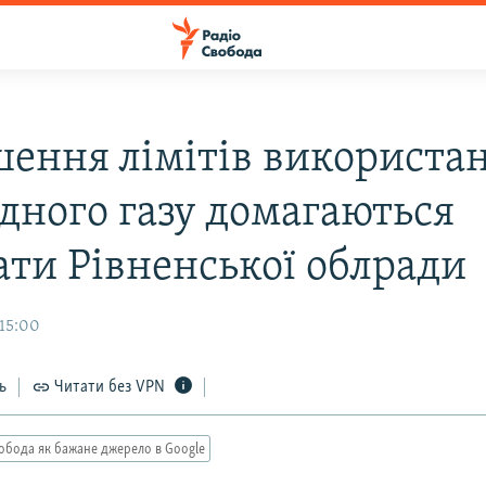
шення лімітів використа
дного газу домагаються
ати Рівненської облради
 15:00
ь
Читати без VPN
обода як бажане джерело в Google