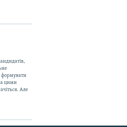
кандидатів,
ьне
е формувати
 за цими
ачіться. Але