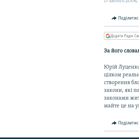
МУЛЬТИМЕДІА
17 лютого 2006, 
ФОТО
Поділитис
СПЕЦПРОЄКТИ
ПОДКАСТИ
Додати Радіо Св
За його словам
Юрій Луценко,
цілком реаль
створення бл
закони, які п
законами жити
майте це на ув
Поділитис
КРИМ РЕАЛІЇ
РУС