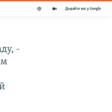
Додайте нас у Google
ду, -
им
ій