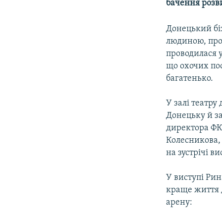
МУЛЬТИМЕДІА
бачення розв
ФОТО
Донецький бі
СПЕЦПРОЄКТИ
людиною, пров
проводилася 
ПОДКАСТИ
що охочих пос
багатенько.
У залі театру
Донецьку й з
директора ФК
Колесникова,
на зустрічі в
У виступі Рин
краще життя д
арену: