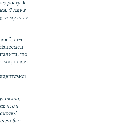
го росту. Я
ни. Я йду в
у, тому що я
вої бізнес-
 бізнесмен
значити, що
ї Смирновій.
идентської
уковича,
т, что я
нсирую?
если бы я