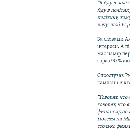
“Я йду в полі
йду в політик
політику, том
хочу, щоб Укр
За словами Ах
інтереси. А п
має намір пер
зараз 90 % ак
Спростував Р
кампанії Вік
“Говорят, чт
говорят, что 
финансирую В
Полеты на Ма
столько фина