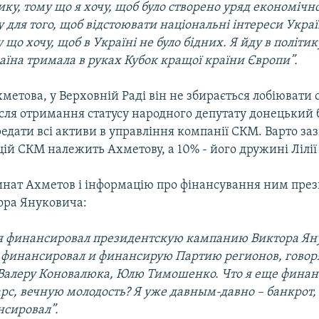
тику, тому що я хочу, щоб було створено уряд економічно
у для того, щоб відстоювати національні інтереси Украї
у що хочу, щоб в Україні не було бідних. Я йду в політик
аїна тримала в руках Кубок кращої країни Європи”.
метова, у Верховній Раді він не збирається лобіювати с
ісля отримання статусу народного депутату донецький
едати всі активи в управління компанії СКМ. Варто за
цій СКМ належить Ахметову, а 10% - його дружині Лілі
инат Ахметов і інформацію про фінансування ним през
тора Януковича:
о я финансировал президентскую кампанию Виктора Ян
я финансировал и финансирую Партию регионов, говоря
алеру Коновалюка, Юлю Тимошенко. Что я еще фина
рс, вечную молодость? Я уже давным-давно – банкрот, 
нсировал”.