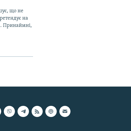
шує, що не
претендує на
м. Принаймні,