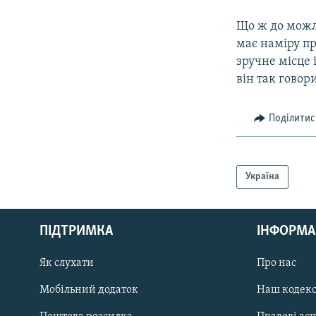
Що ж до можли
має наміру пр
зручне місце
він так говор
Поділитис
Україна
КРИМ РЕАЛІЇ
РУС
ПІДТРИМКА
ІНФОРМА
УКР
КТАТ
Як слухати
Про нас
Мобільний додаток
Наш кодек
ДОЛУЧАЙСЯ!