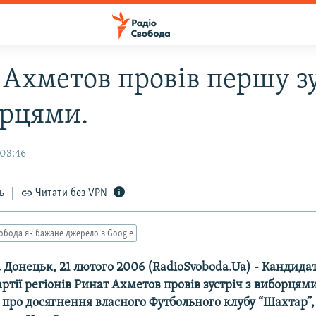
 Ахметов провів першу з
орцями.
 03:46
ь
Читати без VPN
обода як бажане джерело в Google
 Донецьк, 21 лютого 2006 (RadioSvoboda.Ua) - Кандидат
ртії регіонів Ринат Ахметов провів зустріч з виборцям
 про досягнення власного Футбольного клубу “Шахтар”, 