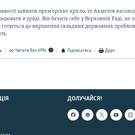
вості зайняти прем’єрське крісло, то Ахметов наголо
ацювати в уряді. Він бачить себе у Верховній Раді, не 
 і готується до вирішення складних державних пробле
ить.
ь
Читати без VPN
Підписатись
Друк
ЦІЯ
ДОЛУЧАЙСЯ!
с