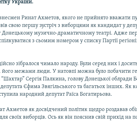
итку України.
знесмен Ринат Ахметов, якого не прийнято вважати п
ів свою першу зустріч з виборцями як кандидат у депу
у Донецькому музично-драматичному театрі. Адже пер
пілкуватися з сьомим номером у списку Партії регіоні
 дійсно зібралося чимало народу. Були серед них і досить
а його межами люди. У натовпі можна було побачити г
 “Шахтар” Сергія Палкина, голову Донецької облради 
 депутата Єфима Звягільського та багатьох інших. Як 
иступила народний депутат Раїса Богатирьова.
ат Ахметов як досвідчений політик щедро роздавав об
ля своїх виборців. Ось як він пояснив свій прихід на 