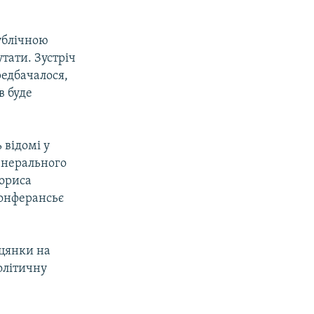
ублічною
тати. Зустріч
едбачалося,
в буде
 відомі у
енерального
Бориса
конферансьє
іцянки на
політичну