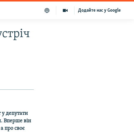
Додайте нас у Google
устріч
 у депутати
и. Вперше він
а про своє