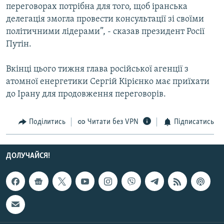
переговорах потрібна для того, щоб іранська
Усі сайти RFE/RL
делегація змогла провести консультації зі своїми
політичними лідерами”, - сказав президент Росії
Путін.
Вкінці цього тижня глава російської агенції з
атомної енергетики Сергій Кірієнко має приїхати
до Ірану для продовження переговорів.
Поділитись
Читати без VPN
Підписатись
ДОЛУЧАЙСЯ!