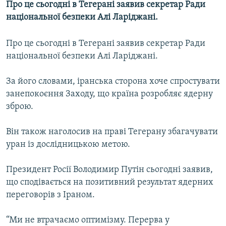
Про це сьогодні в Тегерані заявив секретар Ради
МУЛЬТИМЕДІА
національної безпеки Алі Ларіджані.
ФОТО
Про це сьогодні в Тегерані заявив секретар Ради
СПЕЦПРОЄКТИ
національної безпеки Алі Ларіджані.
ПОДКАСТИ
За його словами, іранська сторона хоче спростувати
КРИМ РЕАЛІЇ
занепокоєння Заходу, що країна розробляє ядерну
РУС
зброю.
УКР
Він також наголосив на праві Тегерану збагачувати
КТАТ
уран із дослідницькою метою.
ДОЛУЧАЙСЯ!
Президент Росії Володимир Путін сьогодні заявив,
що сподівається на позитивний результат ядерних
переговорів з Іраном.
“Ми не втрачаємо оптимізму. Перерва у