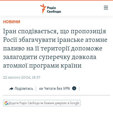
Доступність
посилання
Перейти
НОВИНИ
до
РАДІО СВОБОДА – 70 РОКІВ
Іран сподівається, що пропозиція
основного
ВСЕ ЗА ДОБУ
матеріалу
Росії збагачувати іранське атомне
СТАТТІ
Перейти
паливо на її території допоможе
до
ВІЙНА
ПОЛІТИКА
залагодити суперечку довкола
основної
РОСІЙСЬКА «ФІЛЬТРАЦІЯ»
ЕКОНОМІКА
навігації
атомної програми країни
Перейти
ДОНБАС.РЕАЛІЇ
СУСПІЛЬСТВО
до
22 лютого 2006, 18:37
КРИМ.РЕАЛІЇ
КУЛЬТУРА
пошуку
Поділитись
Читати без VPN
ТИ ЯК?
СПОРТ
СХЕМИ
УКРАЇНА
Додати Радіо Свобода як бажане джерело в Google
КИТАЙ.ВИКЛИКИ
СВІТ